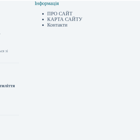
Інформація
ПРО САЙТ
КАРТА САЙТУ
Контакти
—
ся зі
ятиліття