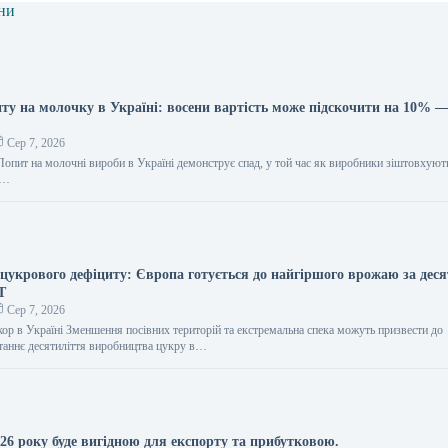
ни
ту на молочку в Україні: восени вартість може підскочити на 10% 
Сер 7, 2026
Попит на молочні вироби в Україні демонструє спад, у той час як виробники зіштовхують
т…
 цукрового дефіциту: Європа готується до найгіршого врожаю за дес
Т
Сер 7, 2026
ор в Україні Зменшення посівних територій та екстремальна спека можуть призвести до
станнє десятиліття виробництва цукру в…
026 року буде вигідною для експорту та прибутковою.