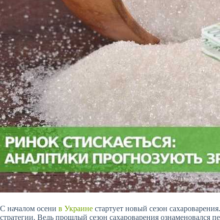
С началом осени
в Украине
стартует новый сезон сахароварения
стратегии. Ведь прошлый сезон сахароварения ознаменовался п