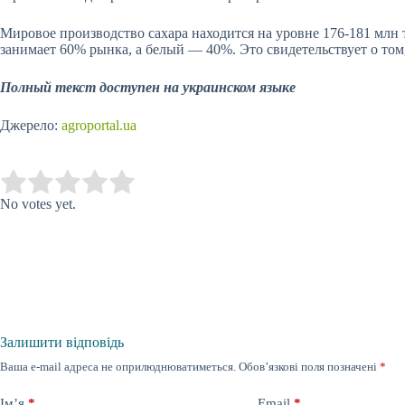
Мировое производство сахара находится на уровне 176-181 млн 
занимает 60%
рынка, а белый — 40%. Это свидетельствует о том
Полный текст доступен на украинском языке
Джерело:
agroportal.ua
Submit Rating
Rate this item:
No votes yet.
Залишити відповідь
Ваша e-mail адреса не оприлюднюватиметься.
Обов’язкові поля позначені
*
Ім’я
*
Email
*