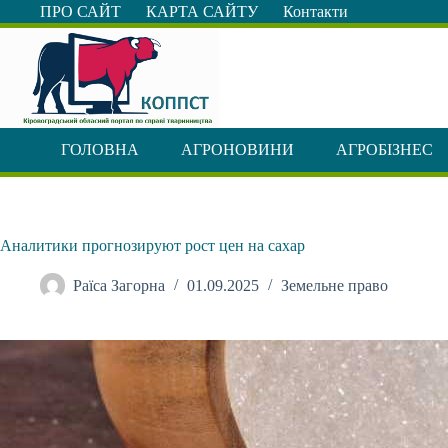
Перейти
ПРО САЙТ
КАРТА САЙТУ
Контакти
до
вмісту
ГОЛОВНА
АГРОНОВИНИ
АГРОБІЗНЕС
Аналитики прогнозируют рост цен на сахар
Раїса Загорна
01.09.2025
Земельне право