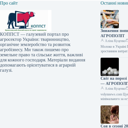
Про сайт
Останні нови
Зниження попи
КОППСТ — галузевий портал про
АГРОПОЛІТ
агросектор України: тваринництво,
Аліна Куценко
органічне землеробство та розвиток
Молоко в Україні 
агробізнесу. Ми також пишемо про
зростанням витра
земельне право та сільське життя, важливі
для кожного господаря. Матеріали видання
допомагають орієнтуватися в аграрній
галузі.
Світ на порозі
— АГРОПОЛІ
Аліна Куценко
volynnews.com Цук
мінімального за о
Соя в сезоні 2