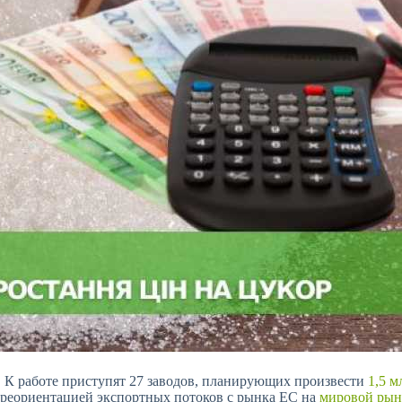
. К работе приступят 27 заводов, планирующих произвести
1,5 м
ереориентацией экспортных потоков с рынка ЕС на
мировой рын