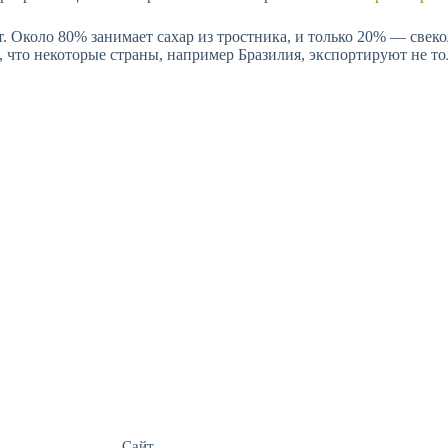
т. Около 80% занимает сахар из тростника, и только 20% — свек
, что некоторые страны, например Бразилия, экспортируют не то
Сайт