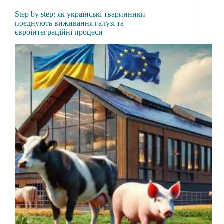
Step by step: як українські тваринники
поєднують виживання галузі та
євроінтеграційні процеси