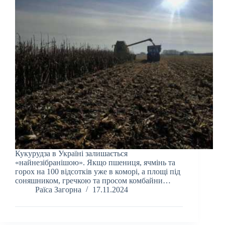
Кукурудза в Україні залишається
«найнезібранішою». Якщо пшениця, ячмінь та
горох на 100 відсотків уже в коморі, а площі під
соняшником, гречкою та просом комбайни…
Раїса Загорна
17.11.2024