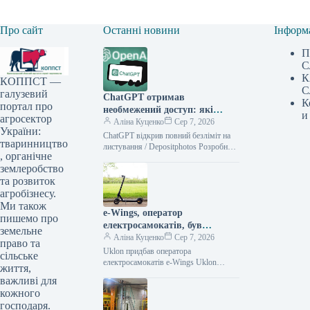
Про сайт
Останні новини
Інформ
П
С
К
КОППСТ —
С
галузевий
ChatGPT отримав
К
портал про
необмежений доступ: які
и
агросектор
зміни для звичайних
Аліна Куценко
Сер 7, 2026
України:
користувачів
ChatGPT відкрив повний безліміт на
тваринництво
листування / Depositphotos Розробник
, органічне
штучного інтелекту OpenAI розширює
землеробство
функціональні можливості для
користувачів безкоштовних
та розвиток
агробізнесу.
Ми також
e-Wings, оператор
пишемо про
електросамокатів, був
земельне
придбаний компанією Uklon:
Аліна Куценко
Сер 7, 2026
право та
подробиці угоди
Uklon придбав оператора
сільське
електросамокатів e-Wings Uklon
життя,
здійснив покупку 100% корпоративних
важливі для
прав українського оператора
кожного
електричних самокатів e-Wings.
господаря.
Вартість угоди до