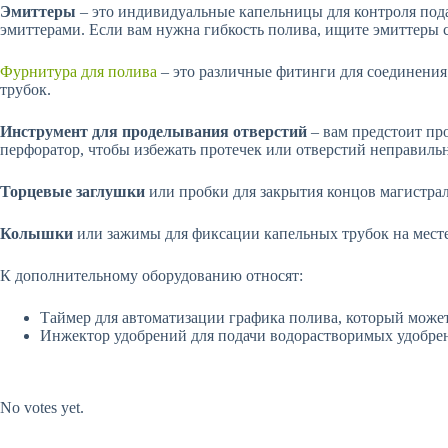
Эмиттеры
– это индивидуальные капельницы для контроля пода
эмиттерами. Если вам нужна гибкость полива, ищите эмиттеры 
Фурнитура для полива
– это различные фитинги для соединения
трубок.
Инструмент для проделывания отверстий
– вам предстоит пр
перфоратор, чтобы избежать протечек или отверстий неправильн
Торцевые заглушки
или пробки для закрытия концов магистра
Колышки
или зажимы для фиксации капельных трубок на мест
К дополнительному оборудованию относят:
Таймер для автоматизации графика полива, который мож
Инжектор удобрений для подачи водорастворимых удобрен
Submit Rating
Rate this
item:
No votes yet.