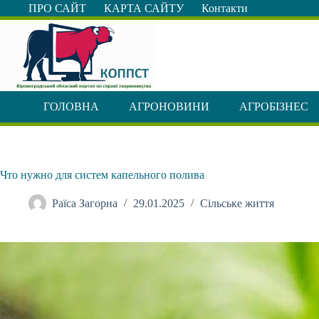
Перейти
ПРО САЙТ
КАРТА САЙТУ
Контакти
до
вмісту
ГОЛОВНА
АГРОНОВИНИ
АГРОБІЗНЕС
Что нужно для систем капельного полива
Раїса Загорна
29.01.2025
Сільське життя