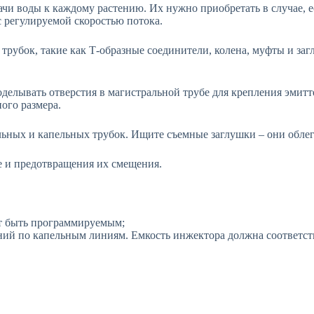
чи воды к каждому растению. Их нужно приобретать в случае, е
с регулируемой скоростью потока.
 трубок, такие как Т-образные соединители, колена, муфты и з
оделывать отверстия в магистральной трубе для крепления эмит
ого размера.
льных и капельных трубок. Ищите съемные заглушки – они обле
е и предотвращения их смещения.
ет быть программируемым;
ий по капельным линиям. Емкость инжектора должна соответств