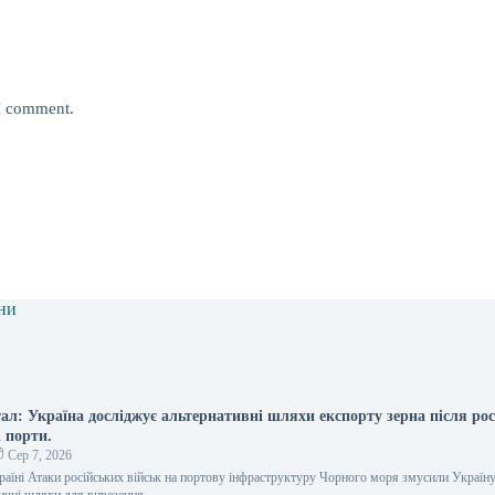
 I comment.
ни
ал: Україна досліджує альтернативні шляхи експорту зерна після ро
і порти.
Сер 7, 2026
країні Атаки російських військ на портову інфраструктуру Чорного моря змусили Україн