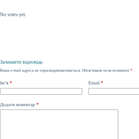
Submit Rating
Rate this item:
No votes yet.
Залишити відповідь
Ваша e-mail адреса не оприлюднюватиметься.
Обов’язкові поля позначені
*
Ім’я
*
Email
*
Додати коментар
*