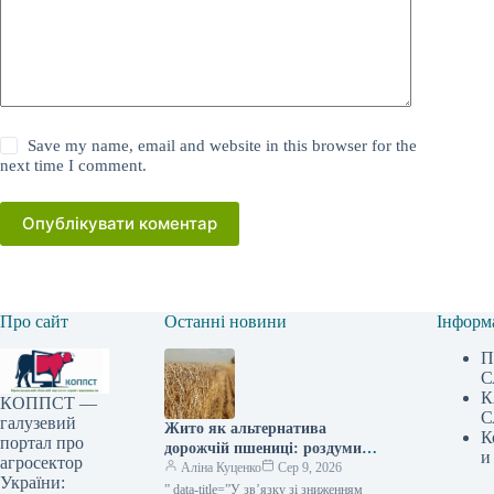
Save my name, email and website in this browser for the
next time I comment.
Опублікувати коментар
Про сайт
Останні новини
Інформ
П
С
К
КОППСТ —
С
галузевий
Жито як альтернатива
К
портал про
дорожчій пшениці: роздуми
и
агросектор
фермера — КУРКУЛЬ
Аліна Куценко
Сер 9, 2026
України:
” data-title=”У зв’язку зі зниженням