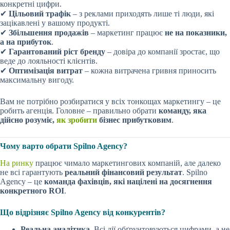
конкретні цифри.
✔
Цільовий трафік
– з реклами приходять лише ті люди, які
зацікавлені у вашому продукті.
✔
Збільшення продажів
– маркетинг працює
не на показники,
а на прибуток
.
✔
Гарантований ріст бренду
– довіра до компанії зростає, що
веде до лояльності клієнтів.
✔
Оптимізація витрат
– кожна витрачена гривня приносить
максимальну вигоду.
Вам не потрібно розбиратися у всіх тонкощах маркетингу – це
робить агенція. Головне – правильно обрати
команду, яка
дійсно розуміє,
як зробити
бізнес прибутковим
.
Чому варто обрати Spilno Agency?
На ринку
працює чимало маркетингових компаній, але далеко
не всі гарантують
реальний фінансовий результат
. Spilno
Agency – це
команда фахівців, які націлені на досягнення
конкретного ROI
.
Що відрізняє Spilno Agency від конкурентів?
Реальна аналітика
. Всі дії обґрунтовуються цифрами, а не