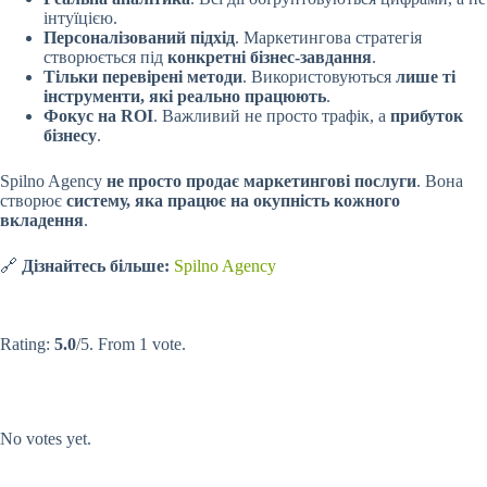
інтуїцією.
Персоналізований підхід
. Маркетингова стратегія
створюється під
конкретні бізнес-завдання
.
Тільки перевірені методи
. Використовуються
лише ті
інструменти, які реально працюють
.
Фокус на ROI
. Важливий не просто трафік, а
прибуток
бізнесу
.
Spilno Agency
не просто продає маркетингові послуги
. Вона
створює
систему, яка працює на окупність кожного
вкладення
.
🔗
Дізнайтесь більше:
Spilno Agency
Submit Rating
Rate this item:
Rating:
5.0
/5. From 1 vote.
Submit Rating
Rate this item:
No votes yet.