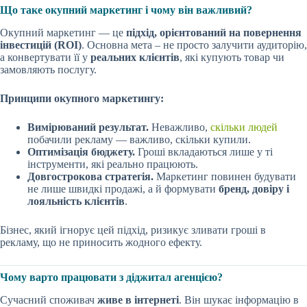
Що таке окупний маркетинг і чому він важливий?
Окупний маркетинг — це
підхід, орієнтований на повернення
інвестицій (ROI)
. Основна мета – не просто залучити аудиторію,
а конвертувати її у
реальних клієнтів
, які купують товар чи
замовляють послугу.
Принципи окупного маркетингу:
Вимірюваний результат.
Неважливо,
скільки людей
побачили рекламу — важливо, скільки купили.
Оптимізація бюджету.
Гроші вкладаються лише у ті
інструменти, які реально працюють.
Довгострокова стратегія.
Маркетинг повинен будувати
не лише швидкі продажі, а й формувати
бренд, довіру і
лояльність клієнтів
.
Бізнес, який ігнорує цей підхід, ризикує зливати гроші в
рекламу, що не приносить жодного ефекту.
Чому варто працювати з діджитал агенцією?
Сучасний споживач
живе в інтернеті
. Він шукає інформацію в