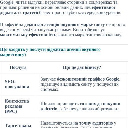
Google, читає відгуки, переглядає сторінки в соцмережах та
приймає рішення на основі онлайн-даних. Без
ефективної
діджитал-стратегії
бізнес просто губиться серед конкурентів.
Професійна
діджитал агенція окупного маркетингу
не просто
веде соцмережі чи запускає рекламу. Вона забезпечує
максимальну ефективність
кожного маркетингового каналу.
Що входить у послуги діджитал агенції окупного
маркетингу?
Послуга
Що це дає бізнесу?
Залучає
безкоштовний трафік з Google
,
SEO-
підвищує видимість сайту у пошукових
просування
системах.
Контекстна
Швидко приводить
готових до покупки
реклама
клієнтів
, забезпечує швидкий результат.
(PPC)
Налаштовується на
точну аудиторію
у
Таргетована