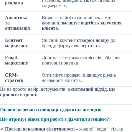
Facebook, Instagram, TikTok та інших
реклама
соцмережах.
Аналітика
Виявляє найефективніші рекламні
та
кампанії,
зменшує вартість залучення
оптимізація
клієнта
.
Контент-
Якісний контент
створює довіру
до
маркетинг
бренду, формує експертність.
Email-
Допомагає утримати клієнтів, збільшує
маркетинг
повторні покупки.
CRM-
Оптимізує продажі, підвищує рівень
стратегії
лояльності клієнтів.
Це не просто набір інструментів, а
системний підхід, що
приносить гроші
.
Головні переваги співпраці з діджитал агенцією
Що отримує бізнес при роботі з діджитал агенцією?
✔
Прозорі показники ефективності
– жодної “води”, тільки