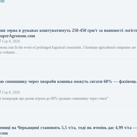
ни
ня зерна в рукавах коштуватимуть 250-450 грн/т за наявності логіс
SuperAgronom.com
Сер 8, 2026
om.com In the event of prolonged logistical constraints, Ukrainian agricultural companies are 
rage volumes…
аю соняшнику через хвороби кошика можуть сягати 60% — фахівец
Сер 8, 2026
ерт попередив про ризик втрати до 60% урожаю соняшнику через гнилі”
ениці на Черкащині становить 5,5 т/га, тоді як ячмінь дає 4,99 т/га 
.com