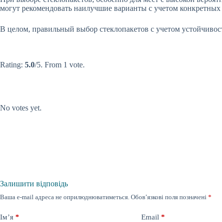
могут рекомендовать наилучшие варианты с учетом конкретных
В целом, правильный выбор стеклопакетов с учетом устойчивос
Submit Rating
Rate this
item:
Rating:
5.0
/5. From 1 vote.
Submit Rating
Rate this item:
No votes yet.
Залишити відповідь
Ваша e-mail адреса не оприлюднюватиметься.
Обов’язкові поля позначені
*
Ім’я
*
Email
*