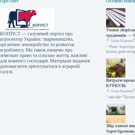
Про сайт
Останні нови
Умови зберіган
КОППСТ — галузевий портал про
труднощів — 
агросектор України: тваринництво,
Аліна Куценко
органічне землеробство та розвиток
> Photo: SuperAgron
агробізнесу. Ми також пишемо про
increase grain sto
земельне право та сільське життя, важливі
для кожного господаря. Матеріали видання
допомагають орієнтуватися в аграрній
галузі.
Витрати врож
КУРКУЛЬ
Аліна Куценко
” data-title=”Експ
Збір озимої пш
SuperAgronom