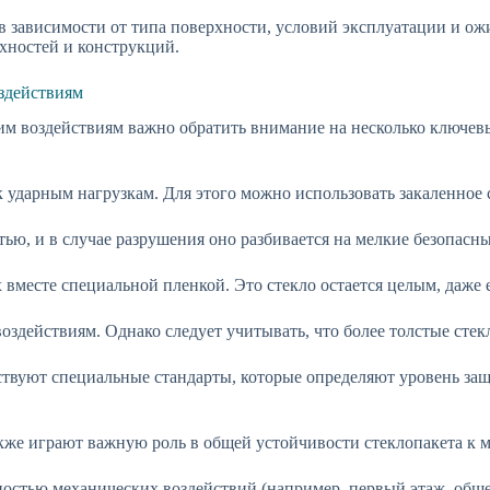
 зависимости от типа поверхности, условий эксплуатации и ож
хностей и конструкций.
оздействиям
им воздействиям важно обратить внимание на несколько ключевы
ударным нагрузкам. Для этого можно использовать закаленное 
ю, и в случае разрушения оно разбивается на мелкие безопасны
вместе специальной пленкой. Это стекло остается целым, даже е
оздействиям. Однако следует учитывать, что более толстые сте
ствуют специальные стандарты, которые определяют уровень защ
е играют важную роль в общей устойчивости стеклопакета к м
ностью механических воздействий (например, первый этаж, обще