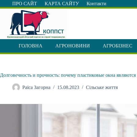
Перейти
ПРО САЙТ
КАРТА САЙТУ
Контакти
до
вмісту
ГОЛОВНА
АГРОНОВИНИ
АГРОБІЗНЕС
Долговечность и прочность: почему пластиковые окна являютс
Раїса Загорна
15.08.2023
Сільське життя