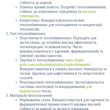
стійкість до корозії.
Хімічна промисловість: Потребує теплообмінників,
стійких до агресивних середовищ та
високих
температур
.
Енергетика: Використовуються великі
теплообмінники для охолодження та конденсації
теплоносіїв.
Тип теплообмінника:
Пластинчасті теплообмінники: Підходять для
застосувань, де потрібна висока ефективність
теплопередачі та компактність. Часто
використовуються у харчовій, фармацевтичній та
хімічній промисловостях.
Трубчасті теплообмінники
https://teplo-
polis.com.ua/kozhuhotrubnyj-teploobmennik/
:
Використовуються в умовах високих температур та
тисків. Ідеальні для нафтохімічної та енергетичної
галузей.
Рекуперативні теплообмінники: Застосовуються в
системах вентиляції та кондиціювання
для
відновлення
тепла.
Матеріали виготовлення:
Нержавіюча сталь: Використовується для харчової та
фармацевтичної промисловості завдяки високій
стійкості до корозії та легкості очищення.