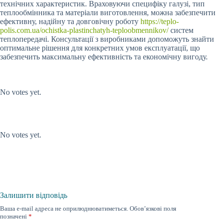
технічних характеристик. Враховуючи специфіку галузі, тип
теплообмінника та матеріали виготовлення, можна забезпечити
ефективну, надійну та довговічну роботу
https://teplo-
polis.com.ua/ochistka-plastinchatyh-teploobmennikov/
систем
теплопередачі. Консультації з виробниками допоможуть знайти
оптимальне рішення для конкретних умов експлуатації, що
забезпечить максимальну ефективність та економічну вигоду.
Submit Rating
Rate this
item:
No votes yet.
Submit Rating
Rate this item:
No votes yet.
Залишити відповідь
Ваша e-mail адреса не оприлюднюватиметься.
Обов’язкові поля
позначені
*