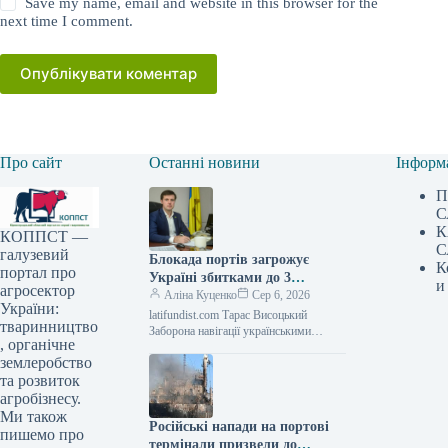
Save my name, email and website in this browser for the
next time I comment.
Опублікувати коментар
Про сайт
Останні новини
Інформ
П
С
К
КОППСТ —
С
галузевий
Блокада портів загрожує
К
портал про
Україні збитками до 3
и
агросектор
мільярдів доларів: понад 30
Аліна Куценко
Сер 6, 2026
України:
мільйонів тонн агропродукції
latifundist.com Тарас Висоцький
тваринництво
під ризиком експорту —
Заборона навігації українськими
, органічне
чорноморськими портами, спричинена
АГРОПОЛІТ
землеробство
ескалацією російських нападів, ставить
під загрозу відвантаження
та розвиток
агробізнесу.
Ми також
Російські напади на портові
пишемо про
термінали призвели до