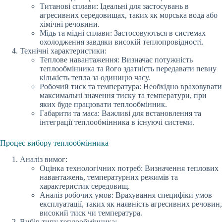
Титанові сплави: Ідеальні для застосувань в
агресивних середовищах, таких як морська вода або
хімічні речовини.
Мідь та мідні сплави: Застосовуються в системах
охолодження завдяки високій теплопровідності.
Технічні характеристики:
Теплове навантаження: Визначає потужність
теплообмінника та його здатність передавати певну
кількість тепла за одиницю часу.
Робочий тиск та температура: Необхідно враховувати
максимальні значення тиску та температури, при
яких буде працювати теплообмінник.
Габарити та маса: Важливі для встановлення та
інтеграції теплообмінника в існуючі системи.
Процес вибору теплообмінника
Аналіз вимог:
Оцінка технологічних потреб: Визначення теплових
навантажень, температурних режимів та
характеристик середовищ.
Аналіз робочих умов: Врахування специфіки умов
експлуатації, таких як наявність агресивних речовин,
високий тиск чи температура.
Вибір типу теплообмінника: