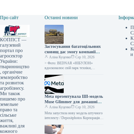
Про сайт
Останні новини
Інформ
П
С
К
КОППСТ —
С
галузевий
Застосування багатоцільових
К
портал про
сховищ дає змогу компанії
и
агросектор
“НІБУЛОН” об’єднати два
Аліна Куценко
Сер 10, 2026
України:
технологічні процеси —
> Фото: BEDNAR​ «НІБУЛОН»
тваринництво
SuperAgronom.com
вдосконалює свій парк техніки,
, органічне
застосовуючи універсальні бункери
землеробство
COMBO SYSTEM для двох
ключових агротехнологічних процесів
та розвиток
— глибокого
агробізнесу.
Ми також
Meta презентувала ШІ-модель
пишемо про
Muse Glimmer для домашніх
земельне
комп’ютерів
Аліна Куценко
Сер 10, 2026
право та
Meta запустила нову модель штучного
сільське
інтелекту / Depositphotos Корпорація
життя,
Meta презентувала новий
важливі для
безкоштовний штучний інтелект Muse
кожного
Glimmer, що має 30…