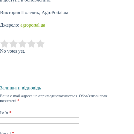
Виктория Полевик, AgroPortal.ua
Джерело:
agroportal.ua
Submit Rating
Rate this item:
No votes yet.
Залишити відповідь
Ваша e-mail адреса не оприлюднюватиметься.
Обов’язкові поля
позначені
*
Ім’я
*
Email
*