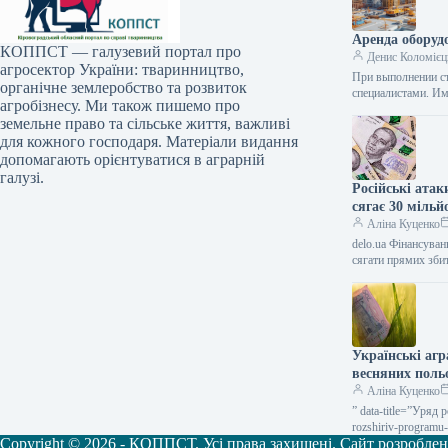
Аренда оборуд
КОППСТ — галузевий портал про
Денис Коломієц
агросектор України: тваринництво,
При выполнении ст
органічне землеробство та розвиток
специалистами. И
агробізнесу. Ми також пишемо про
земельне право та сільське життя, важливі
для кожного господаря. Матеріали видання
допомагають орієнтуватися в аграрній
галузі.
Російські атак
сягає 30 міль
Аліна Куценко
delo.ua Фінансува
сягати прямих зби
Українські аг
весняних поль
Аліна Куценко
” data-title=”Уряд
rozshiriv-programu-
Copyright © 2026 - КОППСТ. Усі права захищені. Сайт розробле