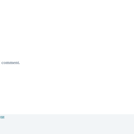
 I comment.
ни