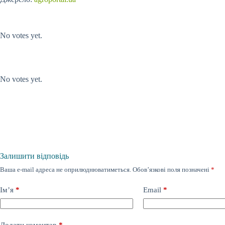
Submit Rating
Rate this
item:
No votes yet.
Submit Rating
Rate this item:
No votes yet.
Залишити відповідь
Ваша e-mail адреса не оприлюднюватиметься.
Обов’язкові поля позначені
*
Ім’я
*
Email
*
Додати коментар
*