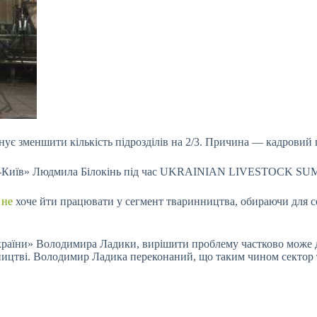
анує зменшити кількість підрозділів на 2/3. Причина — кадровий 
рта-Київ» Людмила Білокінь під час UKRAINIAN LIVESTOCK S
 не
хоче йти працювати у сегмент тваринництва, обираючи для с
України» Володимира Ладики, вирішити проблему частково може д
бництві. Володимир Ладика переконаний, що таким чином сектор