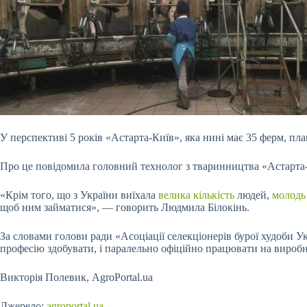
У перспективі 5 років «Астарта-Київ», яка нині має 35 ферм, пл
Про це повідомила головний технолог з тваринництва «Аста
«Крім того, що з України виїхала
велика кількість
людей,
молодь
щоб ним займатися», — говорить Людмила Білокінь.
За
словами голови ради «Асоціації селекціонерів бурої худоби 
професію здобувати, і паралельно офіційно працювати на виро
Викторія Полевик, AgroPortal.ua
Джерело:
agroportal.ua