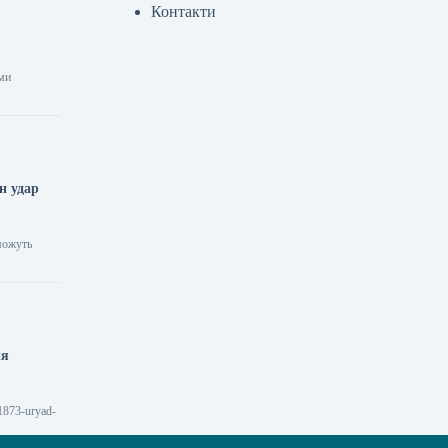
Контакти
ыми
н удар
 можуть
ля
1873-uryad-