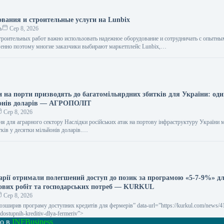
ования и строительные услуги на Lunbix
ь
Сер 8, 2026
роительных работ важно использовать надежное оборудование и сотрудничать с опытн
менно поэтому многие заказчики выбирают маркетплейс Lunbix,…
и на порти призводять до багатомільярдних збитків для України: оди
йонів доларів — АГРОПОЛІТ
Сер 8, 2026
ння для аграрного сектору Наслідки російських атак на портову інфраструктуру України
тків у десятки мільйонів доларів.…
рарії отримали полегшений доступ до позик за програмою «5-7-9%» д
ових робіт та господарських потреб — KURKUL
Сер 8, 2026
 розширив програму доступних кредитів для фермерів” data-url=”https://kurkul.com/news/4
dostupnih-kreditiv-dlya-fermeriv”>
но в
INFBusiness