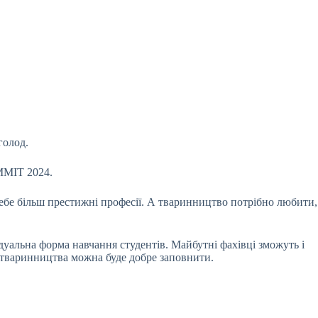
голод.
UMMIT 2024.
ебе більш престижні професії. А тваринництво потрібно любити,
уальна форма навчання студентів. Майбутні фахівці зможуть і
 тваринництва можна буде добре заповнити.