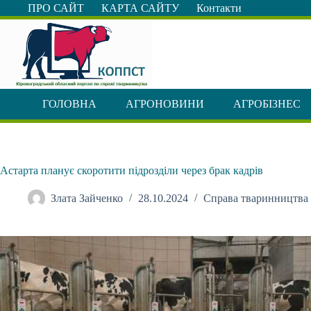
Перейти
ПРО САЙТ
КАРТА САЙТУ
Контакти
до
вмісту
ГОЛОВНА
АГРОНОВИНИ
АГРОБІЗНЕС
Астарта планує скоротити підрозділи через брак кадрів
Злата Зайченко
28.10.2024
Справа тваринництва