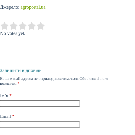
Джерело:
agroportal.ua
Submit Rating
Rate this item:
No votes yet.
Залишити відповідь
Ваша e-mail адреса не оприлюднюватиметься.
Обов’язкові поля
позначені
*
Ім’я
*
Email
*