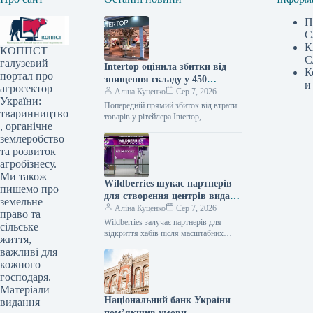
П
С
К
КОППСТ —
С
галузевий
Intertop оцінила збитки від
К
портал про
знищення складу у 450
и
агросектор
мільйонів гривень
Аліна Куценко
Сер 7, 2026
України:
Попередній прямий збиток від втрати
тваринництво
товарів у рітейлера Intertop,
, органічне
спричинений знищенням основного
землеробство
логістичного центру внаслідок
російської атаки, становить 450
та розвиток
мільйонів
агробізнесу.
Ми також
Wildberries шукає партнерів
пишемо про
для створення центрів видачі
земельне
після атак на складські
Аліна Куценко
Сер 7, 2026
право та
приміщення
Wildberries залучає партнерів для
сільське
відкриття хабів після масштабних
життя,
ударів по складах Російський онлайн-
важливі для
рітейлер Wildberries розпочав
кожного
експериментальне впровадження нової
господаря.
Матеріали
Національний банк України
видання
пом’якшив умови