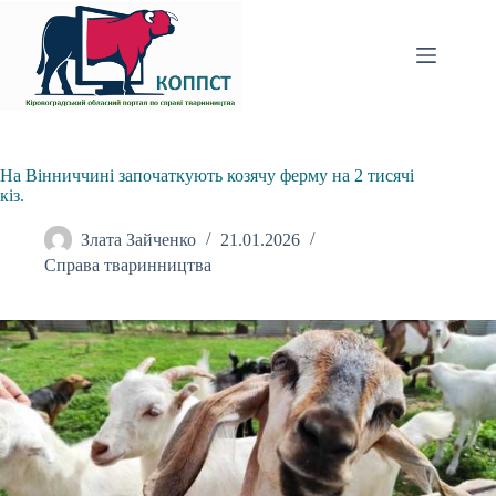
Перейти
до
вмісту
На Вінниччині започаткують козячу ферму на 2 тисячі
кіз.
Злата Зайченко
21.01.2026
Справа тваринництва