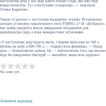
наступному році у нас буде вдвічі більше стадо, яке вже буде
важко випасати. Та і з пастухами складнощі», — пояснила
Тетяна Карпенко.
Також «Садочок+» поступово модернізує техніку. Встановлює
доїльну установку паралельного типу P300SG-2×18 «ДеЛаваль»,
має намір придбати якісне закордонне обладнання для
виробництва сиру, а поки використовує вітчизняне.
«У наступному році будуть окоти, і будемо мати вже не 300 л
молока на добу, а 600-700 л, — підкреслила фермерка. — Наша
ціль — безконтактне доїння. Це — забезпечення того, що молоко
буде без шкідливих бактерій — звичайно, якщо коза здорова».
Submit Rating
Rate this item:
No votes yet.
Залишити відповідь