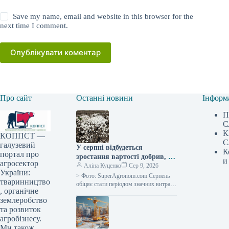
Save my name, email and website in this browser for the
next time I comment.
Опублікувати коментар
Про сайт
Останні новини
Інформ
П
С
К
КОППСТ —
С
галузевий
У серпні відбудеться
К
портал про
зростання вартості добрив, а
и
агросектор
постачальники тимчасово
Аліна Куценко
Сер 9, 2026
України:
припинять надання
> Фото: SuperAgronom.com Серпень
тваринництво
кредитних умов —
обіцяє стати періодом значних витрат
, органічне
та обмеженої пропозиції добрив для
SuperAgronom.com
землеробство
українських землевласників. На ринку
спостерігається мінімальна
та розвиток
агробізнесу.
Ми також