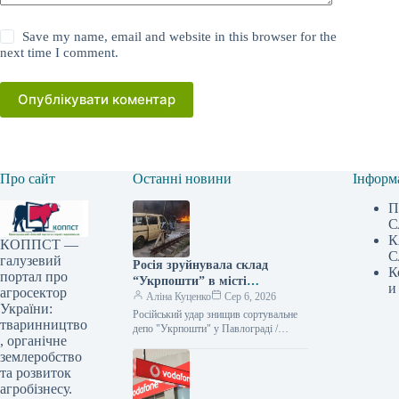
Save my name, email and website in this browser for the
next time I comment.
Опублікувати коментар
Про сайт
Останні новини
Інформ
П
С
К
КОППСТ —
С
галузевий
Росія зруйнувала склад
К
портал про
“Укрпошти” в місті
и
агросектор
Павлоград: є жертви та
Аліна Куценко
Сер 6, 2026
України:
постраждалий
Російський удар знищив сортувальне
тваринництво
депо "Укрпошти" у Павлограді /
, органічне
Укрпошта Російські війська здійснили
землеробство
атаку на Павлоград, що на
Дніпропетровщині, зруйнувавши
та розвиток
агробізнесу.