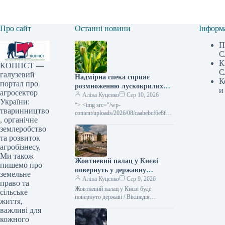
Про сайт
Останні новини
Інформ
П
С
К
КОППСТ —
С
галузевий
Надмірна спека сприяє
К
портал про
розмноженню лускокрилих
и
агросектор
шкідників, ставлячи під
Аліна Куценко
Сер 10, 2026
України:
загрозу врожай кукурудзи та
“> <img src="/wp-
тваринництво
соняшнику —
content/uploads/2026/08/caabebcf6e8f55
, органічне
c85d83e79735d054ae.jpg" title="Heat
SuperAgronom.com
землеробство
encourages the spread of lepidopteran
pests in corn and sunflower"
та розвиток
агробізнесу.
Ми також
Жовтневий палац у Києві
пишемо про
повернуть у державну
земельне
власність – рішення суду –
Аліна Куценко
Сер 9, 2026
право та
Delo.ua
Жовтневий палац у Києві буде
сільське
повернуто державі / Вікіпедія
життя,
Господарський суд столиці
важливі для
задовольнив запит прокуратури та
кожного
виніс рішення про передачу…