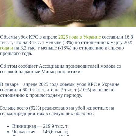
Объемы убоя КРС в апреле
2025 года
в Украине
составили 16,8
тыс. т, что на 3 тыс. т меньше (-3%) по отношению к марту 2025
года и
на 3,2 тыс. т меньше (-16%) по отношению к апрелю
прошлого года.
Об этом сообщает Ассоциация производителей молока со
ссылкой на данные Минагрополитики.
В январе – апреле 2025 года объемы убоя КРС в Украине
составили 60,9 тыс. т, что на 7 тыс. т (-10%) меньше по
отношению к прошлогоднему периоду.
Больше всего (62%) реализовано на убой животных на
сельхозпредприятиях
в следующих областях:
Винницкая — 219,9 тыс. т;
Черкасская — 146,6 тыс. т;