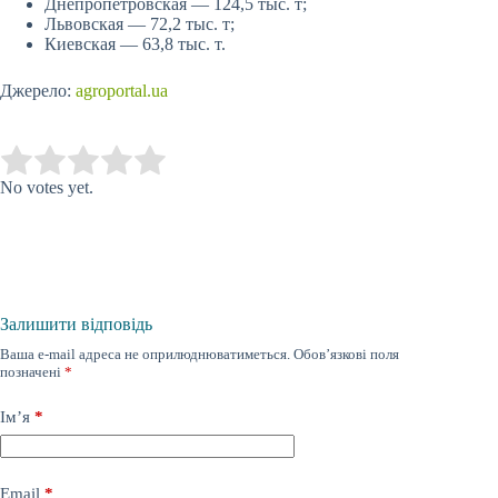
Днепропетровская — 124,5 тыс. т;
Львовская — 72,2 тыс. т;
Киевская — 63,8 тыс. т.
Джерело:
agroportal.ua
Submit Rating
Rate this item:
No votes yet.
Залишити відповідь
Ваша e-mail адреса не оприлюднюватиметься.
Обов’язкові поля
позначені
*
Ім’я
*
Email
*