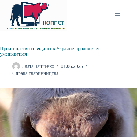
Перейти
до
вмісту
Производство говядины в Украине продолжает
уменьшаться
Злата Зайченко
01.06.2025
Справа тваринництва