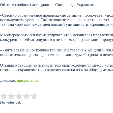
Об этом сообщает ассоциация «Свиноводы Украины».
«Сезонно ограниченное предложение свинины продолжает «по
предыдущему уровню. Так, основные товарные партии на этой н
так и на «домашних» свиней высшей упитанности. Средняя рыноч
Мясопереработчики комментируют, что имеющегося предложения
конкуренция сейчас ощущается не только при реализации продук
«Учитывая меньшее количество свиней товарных кондиций и/или
положительная ценовая динамика — минимум +1 грн/кг в неде
Отзывы о текущей активности торговли колеблются между «стаб
сезонное сокращение предложения наложилось на общее умень
Джерело:
agroportal.ua
Submit Rating
Rate this item:
No votes yet.