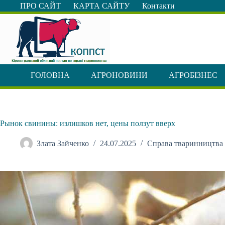
Перейти
ПРО САЙТ
КАРТА САЙТУ
Контакти
до
вмісту
ГОЛОВНА
АГРОНОВИНИ
АГРОБІЗНЕС
Рынок свинины: излишков нет, цены ползут вверх
Злата Зайченко
24.07.2025
Справа тваринництва