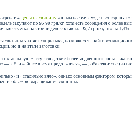
догревать»
цены на свинину
живым весом: в ходе прошедших торг
еделе закупают по 95-98 грн/кг, хотя есть сообщения о более
ная отметка на этой неделе составила 95,7 грн/кг, что на 1,3
 свинины хватает «впритык», возможность найти кондиционную
ции, но и на этапе заготовки.
 их меньшую массу вследствие более медленного роста в жарко
лю — в ближайшее время продолжится», — добавляют специалис
ильно» и «стабильно вяло», однако основным фактором, который
шение объемов выращивания свинины.