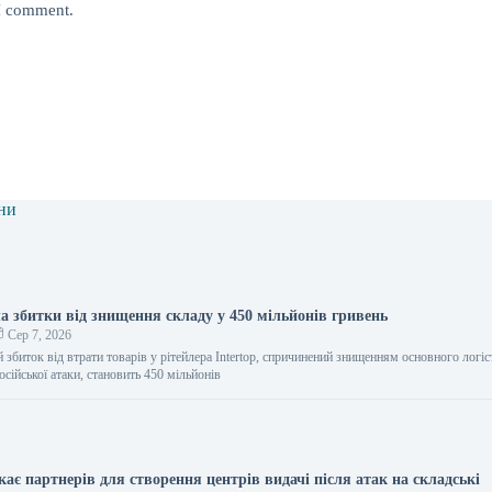
 I comment.
ни
ла збитки від знищення складу у 450 мільйонів гривень
Сер 7, 2026
збиток від втрати товарів у рітейлера Intertop, спричинений знищенням основного логі
осійської атаки, становить 450 мільйонів
кає партнерів для створення центрів видачі після атак на складські