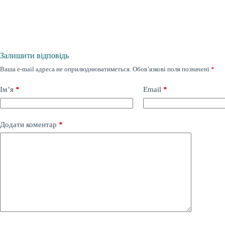
Залишити відповідь
Ваша e-mail адреса не оприлюднюватиметься.
Обов’язкові поля позначені
*
Ім’я
*
Email
*
Додати коментар
*