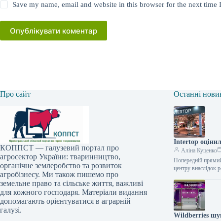
Save my name, email and website in this browser for the next time
Опублікувати коментар
Про сайт
Останні нови
Intertop оціни
КОППСТ — галузевий портал про
Аліна Куценко
агросектор України: тваринництво,
Попередній прямий 
органічне землеробство та розвиток
центру внаслідок р
агробізнесу. Ми також пишемо про
земельне право та сільське життя, важливі
для кожного господаря. Матеріали видання
допомагають орієнтуватися в аграрній
галузі.
Wildberries шу