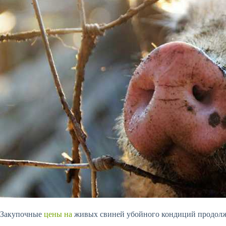
Закупочные
цены на
живых свиней убойного кондиций продолжи