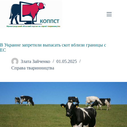
Перейти
до
вмісту
В Украине запретили выпасать скот вблизи границы с
ЕС
Злата Зайченко
01.05.2025
Справа тваринництва