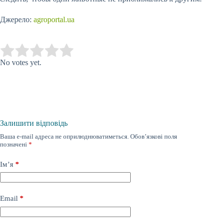
Джерело:
agroportal.ua
Submit Rating
Rate this item:
No votes yet.
Залишити відповідь
Ваша e-mail адреса не оприлюднюватиметься.
Обов’язкові поля
позначені
*
Ім’я
*
Email
*