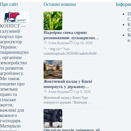
Про сайт
Останні новини
Інформ
П
С
К
КОППСТ —
С
галузевий
Надмірна спека сприяє
К
портал про
розмноженню лускокрилих
и
агросектор
шкідників, ставлячи під
Аліна Куценко
Сер 10, 2026
України:
загрозу врожай кукурудзи та
“> <img src="/wp-
тваринництво
соняшнику —
content/uploads/2026/08/caabebcf6e8f55
, органічне
c85d83e79735d054ae.jpg" title="Heat
SuperAgronom.com
землеробство
encourages the spread of lepidopteran
pests in corn and sunflower"
та розвиток
агробізнесу.
Ми також
Жовтневий палац у Києві
пишемо про
повернуть у державну
земельне
власність – рішення суду –
Аліна Куценко
Сер 9, 2026
право та
Delo.ua
Жовтневий палац у Києві буде
сільське
повернуто державі / Вікіпедія
життя,
Господарський суд столиці
важливі для
задовольнив запит прокуратури та
кожного
виніс рішення про передачу…
господаря.
Матеріали
Обстріли портів змінюють дії