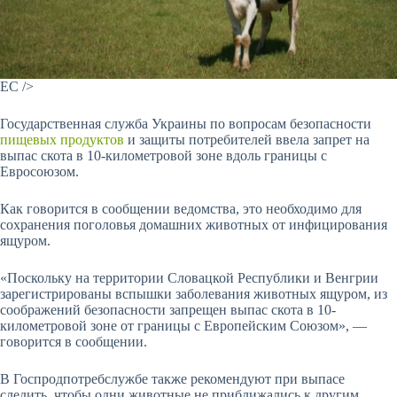
ЕС />
Государственная служба Украины по вопросам безопасности
пищевых продуктов
и защиты потребителей ввела запрет на
выпас скота в 10-километровой зоне вдоль границы с
Евросоюзом.
Как говорится в сообщении ведомства, это необходимо для
сохранения поголовья домашних животных от инфицирования
ящуром.
«Поскольку на территории Словацкой Республики и Венгрии
зарегистрированы вспышки заболевания животных ящуром, из
соображений безопасности запрещен выпас скота в 10-
километровой зоне от границы с Европейским Союзом», —
говорится в сообщении.
В Госпродпотребслужбе также рекомендуют при выпасе
следить, чтобы одни животные не приближались к другим.