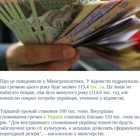
Про це повідомили у Мінагрополітики. У відомстві підрахували,
що гречкою цього року буде засіяно 115,4
тис. га
. Це лише не
набагато більше, ніж було минулого року (114,6 тис. га), але
повністю покриє потреби українців, упевнені у відомстві.
Торішній урожай становив 160 тис. тонн. Внутрішнє
споживання гречки
в Україні
становить близько 110 тис. тонн на
рік. “Для внутрішнього споживання українці повністю будуть
забезпечені цією с/г культурою, а залишки дозволять сформувати
перехідний резерв”, – наголосили у міністерстві.