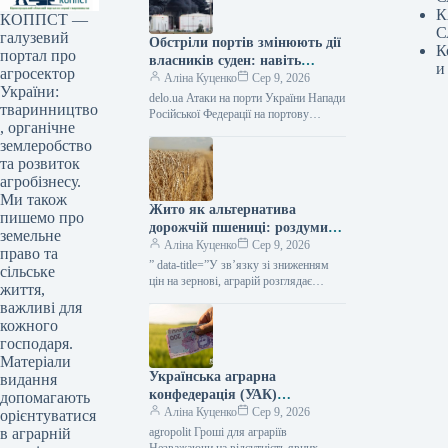
К
КОППСТ —
С
галузевий
Обстріли портів змінюють дії
К
портал про
власників суден: навіть
и
агросектор
подвійна плата за перевезення
Аліна Куценко
Сер 9, 2026
України:
не змушує кораблі
delo.ua Атаки на порти України Напади
тваринництво
повертатися в Україну —
Російської Федерації на портову
, органічне
інфраструктуру України створюють
АГРОПОЛІТ
землеробство
небезпеки не тільки для вивезення
сільськогосподарської продукції,
та розвиток
агробізнесу.
Ми також
Жито як альтернатива
пишемо про
дорожчій пшениці: роздуми
земельне
фермера — КУРКУЛЬ
Аліна Куценко
Сер 9, 2026
право та
” data-title=”У зв’язку зі зниженням
сільське
цін на зернові, аграрій розглядає
життя,
перехід з пшениці на жито”
важливі для
кожного
господаря.
Матеріали
Українська аграрна
видання
конфедерація (УАК)
допомагають
визначила
Аліна Куценко
Сер 9, 2026
орієнтуватися
сільгоспвиробників, які
agropolit Гроші для аграріїв
в аграрній
Незважаючи на відсутність явних