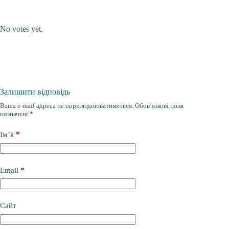
Submit Rating
Rate this item:
No votes yet.
Залишити відповідь
Ваша e-mail адреса не оприлюднюватиметься.
Обов’язкові поля
позначені
*
Ім’я
*
Email
*
Сайт