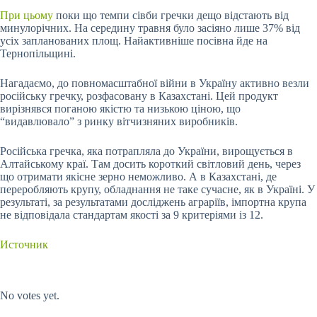
При цьому
поки що темпи сівби гречки дещо відстають від
минулорічних. На середину травня було засіяно лише 37% від
усіх запланованих площ. Найактивніше посівна йде на
Тернопільщині.
Нагадаємо, до повномасштабної війни в Україну активно везли
російську гречку, розфасовану в Казахстані. Цей продукт
вирізнявся поганою якістю та низькою ціною, що
“видавлювало” з ринку вітчизняних виробників.
Російська гречка, яка потрапляла до України, вирощується в
Алтайському краї. Там досить короткий світловий день, через
що отримати якісне зерно неможливо. А в Казахстані, де
переробляють крупу, обладнання не таке сучасне, як в Україні. У
результаті, за результатами досліджень аграріїв, імпортна крупа
не відповідала стандартам якості за 9 критеріями із 12.
Источник
Submit Rating
Rate this item:
No votes yet.