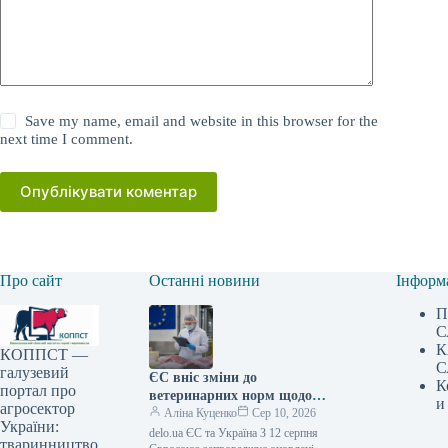
Save my name, email and website in this browser for the
next time I comment.
Опублікувати коментар
Про сайт
Останні новини
Інформ
П
С
К
КОППСТ —
С
галузевий
ЄС вніс зміни до
К
портал про
ветеринарних норм щодо
и
агросектор
імпорту: експортерів з
Аліна Куценко
Сер 10, 2026
України:
України проінформували про
delo.ua ЄС та Україна З 12 серпня
тваринництво