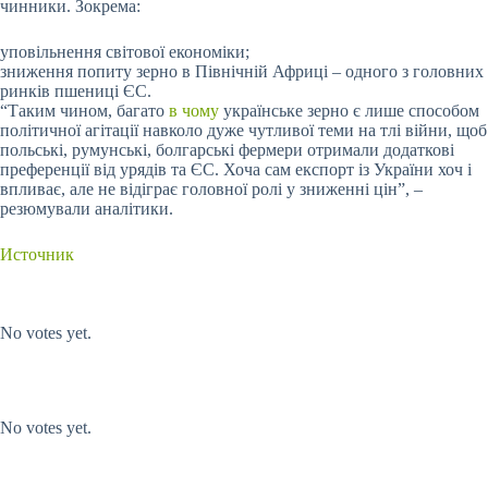
чинники. Зокрема:
уповільнення світової економіки;
зниження попиту зерно в Північній Африці – одного з головних
ринків пшениці ЄС.
“Таким чином, багато
в чому
українське зерно є лише способом
політичної агітації навколо дуже чутливої ​​теми на тлі війни, щоб
польські, румунські, болгарські фермери отримали додаткові
преференції від урядів та ЄС. Хоча сам експорт із України хоч і
впливає, але не відіграє головної ролі у зниженні цін”, –
резюмували аналітики.
Источник
Submit Rating
Rate this item:
No votes yet.
Submit Rating
Rate this item:
No votes yet.