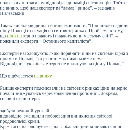
польських цін загалом відповідає динаміці світових цін. Тобто
не видно, щоб наш експорт їм “ламав” ринок”, – зазначив
Нів’євський.
Таких висновків дійшли й інші економісти. “Причиною падіння
цін у Польщі є ситуація на світових ринках. Проблема в тому,
що
ціни на
зерно падають і падають вони у всьому світі”, –
пояснили експерти ” Останнього капіталіста” .
Експерти наголошують: якщо порівняти ціни на світовій біржі з
цінами в Польщі, “то різниці між ними майже немає”.
Відповідно, “українське зерно не вплинуло на ціни у Польщі”.
Що відбувається
на ринку
Раніше експерти пояснювали: на світових ринках ціни на зерно
почали знижуватись через збільшення пропозиції. Зокрема,
головні експортери:
здобули великий урожай;
відповідно, зменшили побоювання виникнення світової
продовольчої кризи.
Крім того, наголошується, на глобальні ціни впливають інші