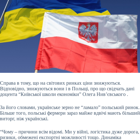
Справа в тому, що на світових ринках ціни знижуються.
Відповідно, знижуються вони і в Польщі, про що свідчать дані
доцента “Київської школи економіки” Олега Нив’євського .
За його словами, українське зерно не “ламало” польський ринок.
Більше того, польські фермери зараз майже вдвічі мають більший
виторг, ніж українські.
“Чому – причини всім відомі. Ми у війні, логістика дуже дорога,
ризики, обмежені експортні можливості тощо. Динаміка