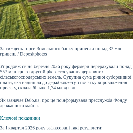
За тиждень торги Земельного банку принесли понад 32 млн
гривень / Depositphotos
Упродовж січня-березня 2026 року фермери перерахували понад
557 млн грн за другий рік
застосування державних
сільськогосподарських земель. Сукупна сума річної суборендної
плати, яка надійшла до держбюджету з початку впровадження
проєкту, склала більше 1,34 млрд грн.
Як зазначає
Delo
.
ua
, про це поінформувала пресслужба Фонду
державного майна.
Ключові показники
За І квартал 2026 року зафіксовані такі результати: