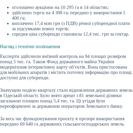
оголошено аукціони на 10 295 га в 14 областях;
здійснено торги на 4 308 га; передано у використання 1
400 га;
виплачено 17,4 млн грн (з ПДВ) річної суборендної плати
за підсумками нових торгів;
середня ціна суборенди становила 12,4 тис. грн за гектар.
Нагляд і технічні поліпшення
Експерти здійснили виїзний контроль на 94 площах розміром
понад 5 тис. га. Також Фонд державного майна України
модернізував інтерактивну карту об’єктів. Вона пристосована
для мобільних апаратів і містить поточну інформацію про площі,
доступні для суборенди.
Значущою подією кварталу стало відновлення державних земель
в Одеській області. Було знято арешт з 81 земельної ділянки
загальною площею понад 5,4 тис. га. Ці угіддя були
переоформлені за державним оператором Земельного банку.
За весь час функціонування проєкту в прозоре використання
передано 69 640 га державних сільськогосподарських земель.