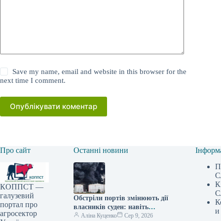
Save my name, email and website in this browser for the
next time I comment.
Опублікувати коментар
Про сайт
Останні новини
Інформ
П
С
К
КОППСТ —
С
галузевий
Обстріли портів змінюють дії
К
портал про
власників суден: навіть
и
агросектор
подвійна плата за перевезення
Аліна Куценко
Сер 9, 2026