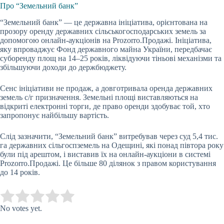
Про “Земельний банк”
“Земельний банк” — це
державна ініціатива, орієнтована на
прозору оренду державних сільськогосподарських земель за
допомогою онлайн-аукціонів на Prozorro.Продажі. Ініціатива,
яку впроваджує Фонд державного майна України, передбачає
суборенду площ на 14–25 років, ліквідуючи тіньові механізми та
збільшуючи доходи до держбюджету.
Сенс ініціативи не продаж, а довготривала оренда державних
земель с/г призначення. Земельні площі виставляються на
відкриті електронні торги, де право оренди здобуває той, хто
запропонує найбільшу вартість.
Слід зазначити, “Земельний банк” витребував через суд 5,4 тис.
га державних сільгоспземель на Одещині, які понад півтора року
були під арештом, і виставив їх на онлайн-аукціони в системі
Prozorro
.Продажі. Це більше 80 ділянок з правом користування
до 14 років.
Submit Rating
Rate this item:
No votes yet.