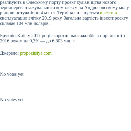
реалізують в Одеському порту проект будівництва нового
зерноперевантажувального комплексу на Андросовському молу
річною потужністю 4 млн т. Термінал планується
ввести в
експлуатацію влітку 2019 року. Загальна вартість інвестпроекту
складає 104 млн доларів.
Бруклін-Київ у 2017 році скоротив вантажообіг в порівнянні з
2016 роком на 9,3% — до 6,803 млн т.
Джерело:
propozitsiya.com
Submit Rating
Rate this item:
No votes yet.
Submit Rating
Rate this item:
No votes yet.