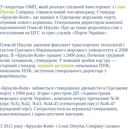
У оператора ОМП, який реалізує спільний інвестпроект з
Louis
Dreyfus
Company, з’явився новий топ-менеджер. Стивідор
«Бруклін-Київ», що працює в Одеському морському порту,
отримав нового керівника. Генеральним директором компанії
призначений Олексій Нікулін. Про це пише propozitsiya.com з
посиланням на ЦТС та прес-службу «Порти України».
Олексій Нікулін закінчив факультет транспортних технологій і
систем Одеського Національного морського університету в 2008
році. В «Бруклін-Київ» працює з 2006 року. Починав трудовий
шлях тальманом, стивідором. У компанії зробив кар’єру —
старший стивідор,
перший заступник
начальника ППК,
начальник ППК, заступник генерального директора з
виробництва.
«Бруклін-Київ» займається стивідорною діяльністю в Одеському
порту з 1994 року. Згідно з реєстром ДП «Адміністрація
морських портів України», компанія оперує причалами №38
(пірс №3), №42, №43, №44-45 (елеваторний пірс) і №46-47
(цукровий пірс). Спеціалізується на перевалці генеральних,
навалювальних і тарно-штучних вантажів.
З 2012 року «Бруклін-Київ» і Louis Dreyfus Company спільно