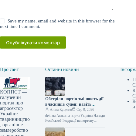
Save my name, email and website in this browser for the
next time I comment.
Опублікувати коментар
Про сайт
Останні новини
Інформ
П
С
К
КОППСТ —
С
галузевий
Обстріли портів змінюють дії
К
портал про
власників суден: навіть
и
агросектор
подвійна плата за перевезення
Аліна Куценко
Сер 9, 2026
України:
не змушує кораблі
delo.ua Атаки на порти України Напади
тваринництво
повертатися в Україну —
Російської Федерації на портову
, органічне
інфраструктуру України створюють
АГРОПОЛІТ
землеробство
небезпеки не тільки для вивезення
сільськогосподарської продукції,
та розвиток