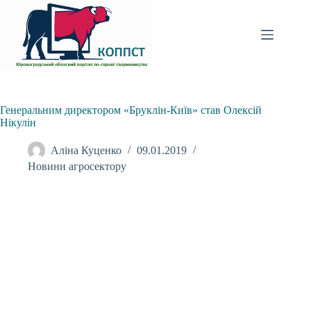
Перейти
до
вмісту
Генеральним директором «Бруклін-Київ» став Олексій
Нікулін
Аліна Куценко
09.01.2019
Новини агросектору