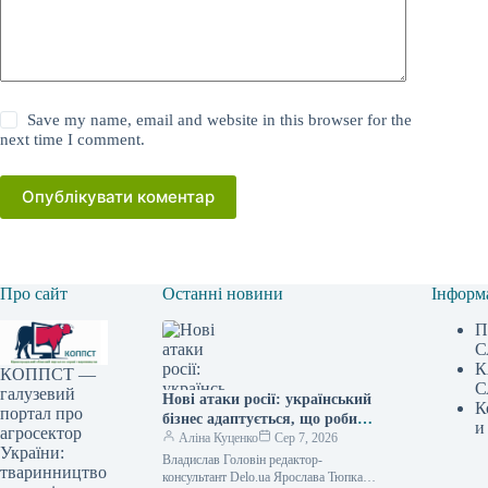
Save my name, email and website in this browser for the
next time I comment.
Опублікувати коментар
Про сайт
Останні новини
Інформ
П
С
К
КОППСТ —
С
галузевий
Нові атаки росії: український
К
портал про
бізнес адаптується, що робити
и
агросектор
далі
Аліна Куценко
Сер 7, 2026
України:
Владислав Головін редактор-
тваринництво
консультант Delo.ua Ярослава Тюпка