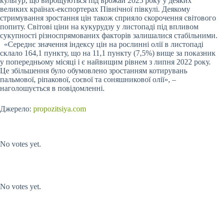
культур, що вирощуються під врожай 2025 року у деяких
великих країнах-експортерах Північної півкулі. Деякому
стримування зростання цін також сприяло скорочення світового
попиту. Світові ціни на кукурудзу у листопаді під впливом
сукупності різноспрямованих факторів залишалися стабільними.
«Середнє значення індексу цін на рослинні олії в листопаді
склало 164,1 пункту, що на 11,1 пункту (7,5%) вище за показник
у попередньому місяці і є найвищим рівнем з липня 2022 року.
Це збільшення було обумовлено зростанням котирувань
пальмової, ріпакової, соєвої та соняшникової олії», –
наголошується в повідомленні.
Джерело:
propozitsiya.com
Submit Rating
Rate this item:
No votes yet.
Submit Rating
Rate this item:
No votes yet.