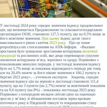
У листопаді 2024 року середнє значення індексу продовольчих
цін, що визначається Продовольчою та сільськогосподарською
організацією ООН, становило 127,5 пункту, що на 0,5% вище за
його жовтневе значення.
При цьому
індекс досяг свого
максимального рівня з квітня
2023 року
. Про це пише
propozitsiya.com з посиланням на АПК-Інформ. «Вказане
зростання було зумовлене зростанням котирувань
молочної
продукції
та рослинних олій, яке дещо перевищило сукупне
зниження котирувань м’яса, зернових та
цукру. Порівняно з
показниками минулих періодів, у листопаді значення індексу
було на 5,7% вище за показник відповідного періоду рік тому,
але на 20,4% нижче за його пікове значення в 160,2 пункту в
березні 2022 року», – уточнили експерти. Зокрема, середнє
значення індексу цін на зернові в листопаді становило 111,4
пункту, що на 3 пункти (на 2,7%) нижче за жовтневий показник
та на 9,6 пункту (на 8%) – показника листопада 2023 року.
Порівняно з попереднім місяцем світові ціни на пшеницю
зросли у зв’язку зі збільшенням поставок зерна врожаю
поточного року в Південній півкулі та покращенням стану