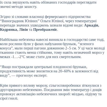
їх сила змушують навіть обізнаних господарів переглядати
звичні методи захисту.
Згідно зі словами власниці фермерського підприємства
“Виноградник Юліних” Ольги Юліної, через температурні
перепади значних ушкоджень зазнали відомі види:
Аркадія,
Кодрянка, Лівія
та
Преображеніє
.
Найбільша небезпека навесні виникла в господарстві саме тоді,
коли рослини були у фазах набухання бруньок, “зеленого
конуса”, мали перші пагони довжиною 2–5 см. У ці часи молоді
тканини стають менш стійкими, тому навіть незначний мороз у
межах -1…-2°C може стати для них смертельним.
“Якщо постраждали центральні плодоносні бруньки,
продуктивність може знизитися на 20–60% в залежності від
виду”, — прогнозує експерт.
Крім прямого впливу морозу, сільгоспвиробники зіткнулися з
другорядною небезпекою. Поєднання змін температур і дощів
провокує активізацію небезпечних хвороб: мілдью, оїдіуму та
сірої гнилі.