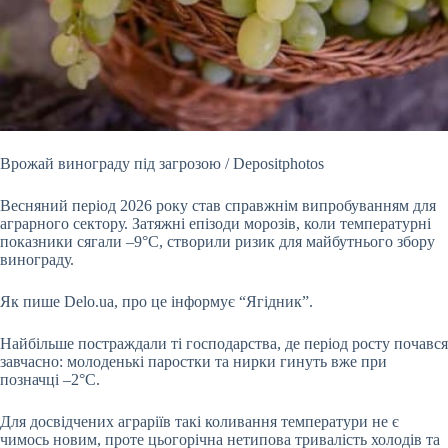
Врожай винограду під загрозою / Depositphotos
Весняний період 2026 року став справжнім випробуванням для
аграрного сектору. Затяжні епізоди морозів, коли температурні
показники сягали –9°C, створили ризик для майбутнього збору
винограду.
Як пише Delo.ua, про це інформує “Ягідник”.
Найбільше постраждали ті господарства, де період росту почався
завчасно: молоденькі паростки та нирки гинуть вже при
позначці –2°C.
Для досвідчених аграріїв такі коливання температури не є
чимось новим, проте цьогорічна нетипова тривалість холодів та