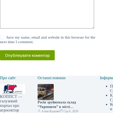
Save my name, email and website in this browser for the
next time I comment.
Опублікувати коментар
Про сайт
Останні новини
Інформ
П
С
К
КОППСТ —
С
галузевий
Росія зруйнувала склад
К
портал про
“Укрпошти” в місті
и
агросектор
Павлоград: є жертви та
Аліна Куценко
Сер 6, 2026