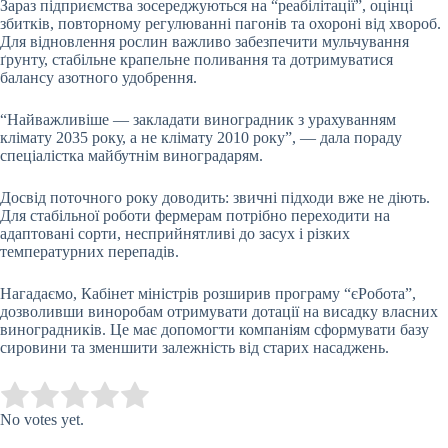
Зараз підприємства зосереджуються на “реабілітації”, оцінці
збитків, повторному регулюванні пагонів та охороні від хвороб.
Для відновлення рослин важливо забезпечити мульчування
ґрунту, стабільне крапельне поливання та дотримуватися
балансу азотного удобрення.
“Найважливіше — закладати виноградник з урахуванням
клімату 2035 року, а не клімату 2010 року”, — дала пораду
спеціалістка майбутнім виноградарям.
Досвід поточного року доводить: звичні підходи вже не діють.
Для стабільної роботи фермерам потрібно переходити на
адаптовані сорти, несприйнятливі до засух і різких
температурних перепадів.
Нагадаємо, Кабінет міністрів розширив програму “єРобота”,
дозволивши виноробам отримувати дотації на висадку власних
виноградників. Це має допомогти компаніям сформувати базу
сировини та зменшити залежність від старих насаджень.
Submit Rating
Rate this item:
No votes yet.