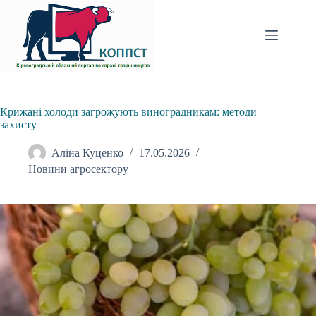
Перейти
до
вмісту
Крижані холоди загрожують виноградникам: методи
захисту
Аліна Куценко
17.05.2026
Новини агросектору