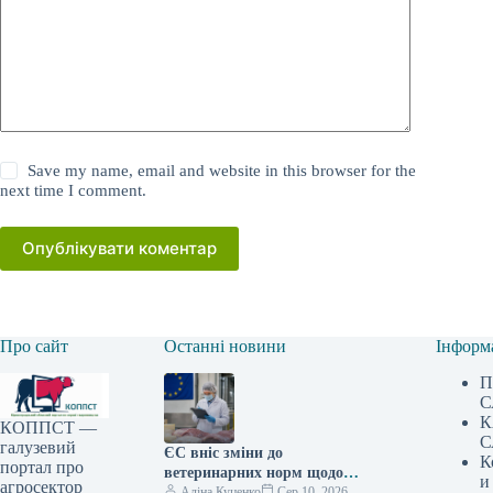
Save my name, email and website in this browser for the
next time I comment.
Опублікувати коментар
Про сайт
Останні новини
Інформ
П
С
К
КОППСТ —
С
галузевий
ЄС вніс зміни до
К
портал про
ветеринарних норм щодо
и
агросектор
імпорту: експортерів з
Аліна Куценко
Сер 10, 2026