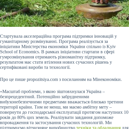
Стартувала акселераційна програма підтримки інновацій у
гуманітарному розмінуванні. Програма реалізується за
ініціативи Міністерства економіки України спільно із Kyiv
School of Economics. В рамках ініціативи стартапи в сфері
гумрозмінування отримають різноманітну підтримку,
результатом має стати втілення нових сучасних рішень у
сертифіковані вироби та технології.
Про це пише propozitsiya.com з посиланням на Мінекономіки.
«Масштаб проблеми, з якою зіштовхнулася Україна –
безпрецедентний.
Потенційно забрудненими
вибухонебезпечними предметами вважається близько третини
території країни. Тим не менш, ми маємо амбітну мету –
повернути до господарської експлуатації протягом наступних 10
років до 80% цих земель. Реалізувати завдання допоможе
впровадження та застосування сучасних технологій. Ми
підтримуємо вітчизняне виробництво
техніки та обладнання
для