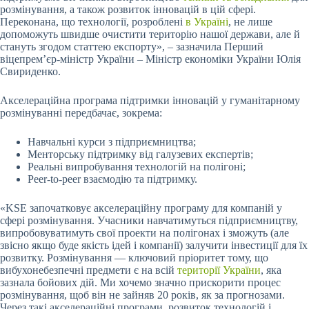
розмінування, а також розвиток інновацій в цій сфері.
Переконана, що технології, розроблені
в Україні
, не лише
допоможуть швидше очистити територію нашої держави, але й
стануть згодом статтею експорту», – зазначила Перший
віцепрем’єр-міністр України – Міністр економіки України Юлія
Свириденко.
Акселераційна програма підтримки інновацій у гуманітарному
розмінуванні передбачає, зокрема:
Навчальні курси з підприємництва;
Менторську підтримку від галузевих експертів;
Реальні випробування технологій на полігоні;
Peer-to-peer взаємодію та підтримку.
«KSE започатковує акселераційну програму для компаній у
сфері розмінування. Учасники навчатимуться підприємництву,
випробовуватимуть свої проекти на полігонах і зможуть (але
звісно якщо буде якість ідей і компанії) залучити інвестиції для їх
розвитку. Розмінування — ключовий пріоритет тому, що
вибухонебезпечні предмети є на всій
території України
, яка
зазнала бойових дій. Ми хочемо значно прискорити процес
розмінування, щоб він не зайняв 20 років, як за прогнозами.
Через такі акселераційні програми, розвиток технологій і