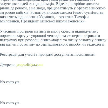
залучення людей та підприємців. В ідеалі, потрібно досягти
рівня, де роботи, а не люди, працюватимуть у сферах з високою
загрозою вибухів. Розвиток високотехнологічного суспільства
визначить відновлення України», – зазначив Тимофій
Милованов, Президент Київської школи економіки.
Учасники програми матимуть змогу скласти індивідуальну
дорожню карту у супроводі менторів та експертів, отримати
підтримку при розробці бізнес-моделі та плану розвитку бізнесу
від ідеї чи прототипу до сертифікованого виробу чи технології.
Реєстрація для участі в програмі доступна за посиланням.
Джерело:
propozitsiya.com
Submit Rating
Rate this item:
No votes yet.
Submit Rating
Rate this item:
No votes yet.