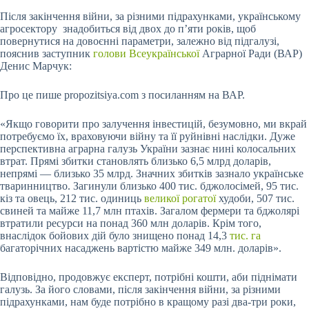
Після закінчення війни, за різними підрахунками, українському
агросектору знадобиться від двох до п’яти років, щоб
повернутися на довоєнні параметри, залежно від підгалузі,
пояснив заступник
голови Всеукраїнської
Аграрної Ради (ВАР)
Денис Марчук:
Про це пише propozitsiya.com
з посиланням на ВАР.
«Якщо говорити про залучення інвестицій, безумовно, ми вкрай
потребуємо їх, враховуючи війну та її руйнівні наслідки. Дуже
перспективна аграрна галузь України зазнає нині колосальних
втрат. Прямі збитки становлять близько 6,5 млрд доларів,
непрямі — близько 35 млрд. Значних збитків зазнало українське
тваринництво. Загинули близько 400 тис. бджолосімей, 95 тис.
кіз та овець, 212 тис. одиниць
великої рогатої
худоби, 507 тис.
свиней та майже 11,7 млн птахів. Загалом фермери та бджолярі
втратили ресурси на понад 360 млн доларів. Крім того,
внаслідок бойових дій було знищено понад 14,3
тис. га
багаторічних насаджень вартістю майже 349 млн. доларів».
Відповідно, продовжує експерт, потрібні кошти, аби піднімати
галузь. За його словами, після закінчення війни, за різними
підрахунками, нам буде потрібно в кращому разі два-три роки,