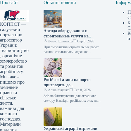
Про сайт
Останні новини
Інформ
П
С
К
КОППСТ —
С
галузевий
Аренда оборудования и
К
портал про
строительные услуги на
и
агросектор
Lunbix
Денис Коломієць
Сер 8, 2026
України:
При выполнении строительных работ
тваринництво
важно использовать надежное
, органічне
оборудование и сотрудничать с
землеробство
опытными специалистами. Именно
поэтому многие заказчики выбирают
та розвиток
маркетплейс Lunbix,…
агробізнесу.
Ми також
Російські атаки на порти
пишемо про
призводять до
земельне
багатомільярдних збитків для
Аліна Куценко
Сер 8, 2026
право та
України: один удар сягає 30
delo.ua Фінансування для аграрного
сільське
мільйонів доларів —
сектору Наслідки російських атак на
життя,
портову інфраструктуру України
АГРОПОЛІТ
важливі для
можуть сягати прямих збитків у
кожного
десятки мільйонів доларів.…
господаря.
Матеріали
Українські аграрії отримали
видання