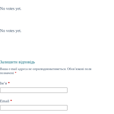
Submit Rating
Rate this item:
No votes yet.
Submit Rating
Rate this item:
No votes yet.
Залишити відповідь
Ваша e-mail адреса не оприлюднюватиметься.
Обов’язкові поля
позначені
*
Ім’я
*
Email
*