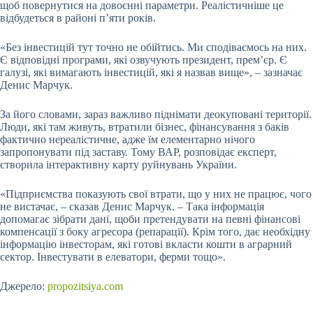
щоб повернутися на довоєнні параметри. Реалістичніше це
відбудеться в районі п’яти років.
«Без інвестицій тут точно не обійтись. Ми сподіваємось на них.
Є відповідні програми, які озвучують президент, прем’єр. Є
галузі, які вимагають інвестицій, які я назвав вище», – зазначає
Денис Марчук.
За його словами, зараз важливо піднімати деокуповані території.
Люди, які там живуть, втратили бізнес, фінансування з баків
фактично нереалістичне, адже їм елементарно нічого
запропонувати під заставу. Тому ВАР, розповідає експерт,
створила інтерактивну карту руйнувань України.
«Підприємства показують свої втрати, що у них не працює, чого
не вистачає, – сказав Денис Марчук. – Така інформація
допомагає зібрати дані, щоби претендувати на певні фінансові
компенсації з боку агресора (репарації). Крім того, дає необхідну
інформацію інвесторам, які готові вкласти кошти в аграрний
сектор. Інвестувати в елеватори, ферми тощо».
Джерело:
propozitsiya.com