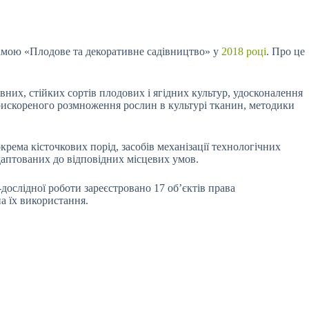
грамою «Плодове та декоративне садівництво» у
2018 році
. Про це
них, стійких сортів плодових і ягідних культур, удосконалення
рискореного розмноження рослин в культурі тканин, методики
крема кісточкових порід, засобів механізації технологічних
даптованих до відповідних місцевих умов.
дослідної роботи зареєстровано 17 об’єктів права
а їх використання.