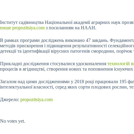
Інститут садівництва Національної академії аграрних наук проз
пише propozitsiya.com
з посиланням на НААН.
В рамках програми досліджень виконано 47
завдань. Фундамента
методів прискорення і підвищення результативності селекційно
детекції та ідентифікації вірусних патогенів смородини, порічок 
Прикладні дослідження стосувалися удосконалення
технологій 
процесів в ягідництві, створення нових та поповнення існуючих
Загалом над цими дослідженнями у 2018 році працювали 195 фахівц
інтелектуальної власності, серед яких сорти плодових рослин, т
Джерело:
propozitsiya.com
Submit Rating
Rate this item:
No votes yet.