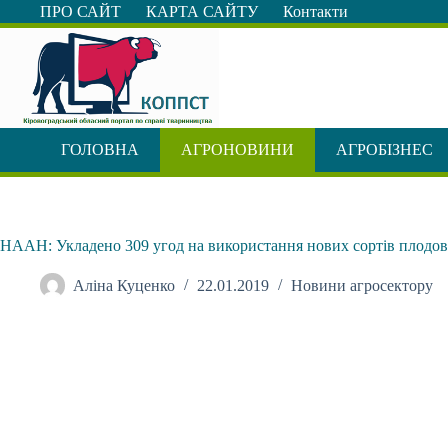
Перейти
ПРО САЙТ
КАРТА САЙТУ
Контакти
до
вмісту
ГОЛОВНА
АГРОНОВИНИ
АГРОБІЗНЕС
НААН: Укладено 309 угод на використання нових сортів плодов
Аліна Куценко
22.01.2019
Новини агросектору