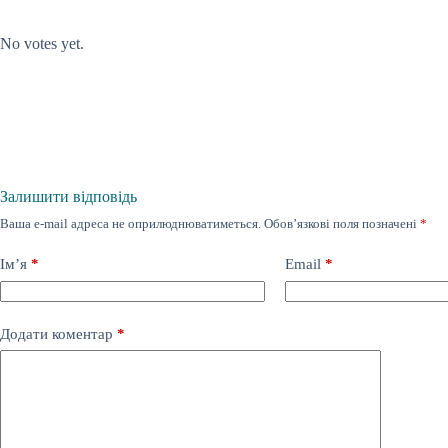
Submit Rating
Rate this item:
No votes yet.
Залишити відповідь
Ваша e-mail адреса не оприлюднюватиметься.
Обов’язкові поля позначені
*
Ім’я
*
Email
*
Додати коментар
*