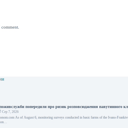
 I comment.
ни
поживслужби попередили про ризик розповсюдження павутинного к
Сер 7, 2026
onom.com As of August 6, monitoring surveys conducted in basic farms of the Ivano-Frankiv
tion…