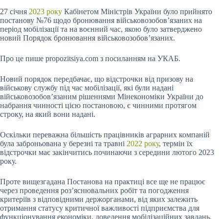
27 січня
2023 року
Кабінетом Міністрів України було прийнято
постанову №76 щодо бронювання військовозобов’язаних на
період мобілізації та на воєнний час, якою було затверджено
новий Порядок бронювання військовозобов’язаних.
Про це пише propozitsiya.com з посиланням на УКАБ.
Новий порядок передбачає, що відстрочки від призову на
військову службу під час мобілізації, які були надані
військовозобов’язаним рішеннями Мінекономіки України до
набрання чинності цією постановою, є чинними протягом
строку, на який вони надані.
Оскільки переважна більшість працівників аграрних компаній
була заброньована у березні та травні
2022 року
, термін їх
відстрочки має закінчитись починаючи з середини лютого 2023
року.
Проте вищезгадана Постанова на практиці все ще не працює
через проведення роз’яснювальних робіт та погодження
критеріїв з відповідними держорганами, від яких залежить
отримання статусу критичної важливості підприємства для
функціонування економіки, доведення мобілізаційних завдань,