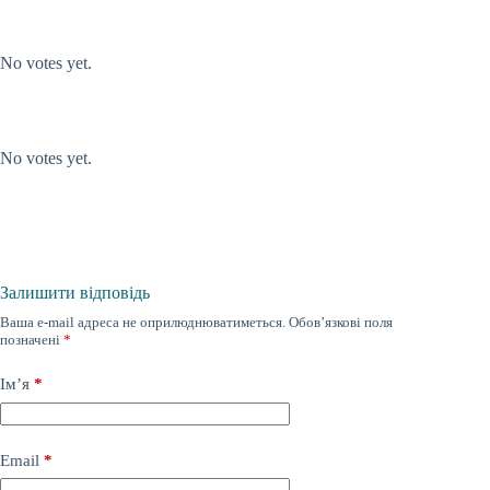
Submit Rating
Rate this item:
No votes yet.
Submit Rating
Rate this item:
No votes yet.
Залишити відповідь
Ваша e-mail адреса не оприлюднюватиметься.
Обов’язкові поля
позначені
*
Ім’я
*
Email
*