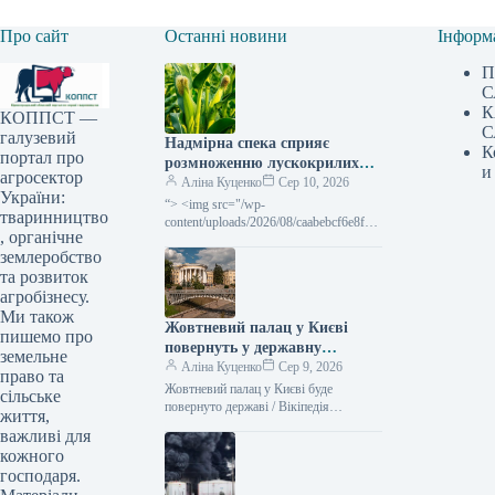
Про сайт
Останні новини
Інформ
П
С
К
КОППСТ —
С
галузевий
Надмірна спека сприяє
К
портал про
розмноженню лускокрилих
и
агросектор
шкідників, ставлячи під
Аліна Куценко
Сер 10, 2026
України:
загрозу врожай кукурудзи та
“> <img src="/wp-
тваринництво
соняшнику —
content/uploads/2026/08/caabebcf6e8f55
, органічне
c85d83e79735d054ae.jpg" title="Heat
SuperAgronom.com
землеробство
encourages the spread of lepidopteran
pests in corn and sunflower"
та розвиток
агробізнесу.
Ми також
Жовтневий палац у Києві
пишемо про
повернуть у державну
земельне
власність – рішення суду –
Аліна Куценко
Сер 9, 2026
право та
Delo.ua
Жовтневий палац у Києві буде
сільське
повернуто державі / Вікіпедія
життя,
Господарський суд столиці
важливі для
задовольнив запит прокуратури та
кожного
виніс рішення про передачу…
господаря.