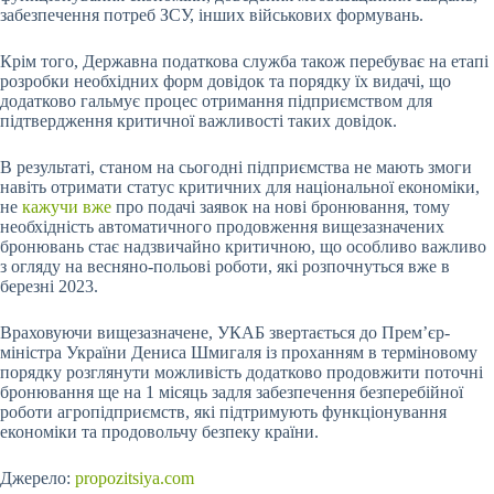
забезпечення потреб ЗСУ, інших військових формувань.
Крім того, Державна податкова служба також перебуває на етапі
розробки необхідних форм довідок та порядку їх видачі, що
додатково гальмує процес отримання підприємством для
підтвердження критичної важливості таких довідок.
В результаті, станом на сьогодні підприємства не мають змоги
навіть отримати статус критичних для національної економіки,
не
кажучи вже
про подачі заявок на нові бронювання, тому
необхідність автоматичного продовження вищезазначених
бронювань стає надзвичайно критичною, що особливо важливо
з огляду на весняно-польові роботи, які розпочнуться вже в
березні 2023.
Враховуючи вищезазначене, УКАБ звертається до Прем’єр-
міністра України Дениса Шмигаля із проханням в терміновому
порядку розглянути можливість додатково продовжити поточні
бронювання ще на 1 місяць задля забезпечення безперебійної
роботи агропідприємств, які підтримують функціонування
економіки та продовольчу безпеку країни.
Джерело:
propozitsiya.com