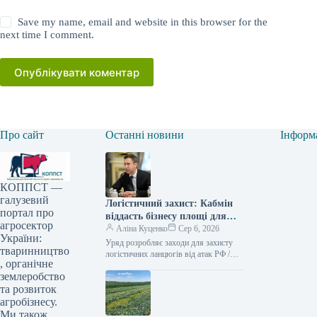
Save my name, email and website in this browser for the
next time I comment.
Опублікувати коментар
Про сайт
Останні новини
Інформ
КОППСТ —
галузевий
Логістичний захист: Кабмін
портал про
віддасть бізнесу площі для
агросектор
зберігання
Аліна Куценко
Сер 6, 2026
України:
Уряд розробляє заходи для захисту
тваринництво
логістичних ланцюгів від атак РФ /
, органічне
Сергій Корецький Прем’єр-міністр
землеробство
Сергій Корецький провів екстрену
зустріч з…
та розвиток
агробізнесу.
Ми також