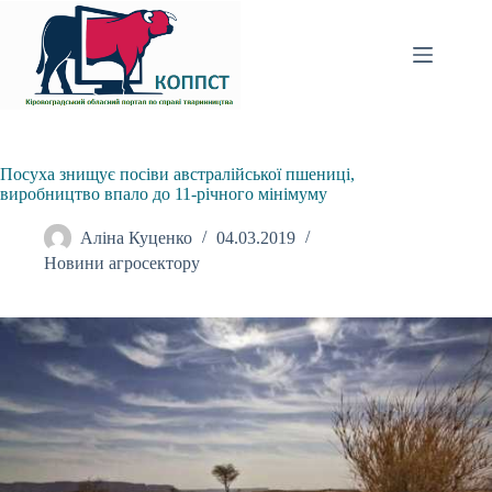
Перейти
до
вмісту
Посуха знищує посіви австралійської пшениці,
виробництво впало до 11-річного мінімуму
Аліна Куценко
04.03.2019
Новини агросектору