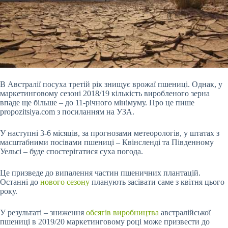
В Австралії посуха третій рік знищує врожаї пшениці. Однак, у
маркетинговому сезоні 2018/19 кількість виробленого зерна
впаде ще більше – до 11-річного мінімуму. Про це пише
propozitsiya.com з посиланням на УЗА.
У наступні 3-6 місяців, за прогнозами метеорологів, у штатах з
масштабними посівами пшениці – Квінсленді та Південному
Уельсі – буде спостерігатися суха погода.
Це призведе до випалення частин пшеничних плантацій.
Останні до
нового сезону
планують засівати саме з квітня цього
року.
У результаті – зниження
обсягів виробництва
австралійської
пшениці в 2019/20 маркетинговому році може призвести до