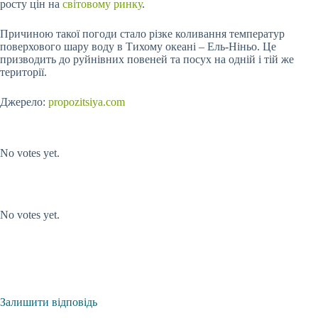
росту цін на
світовому ринку
.
Причиною такої погоди стало різке коливання температур
поверхового шару воду в Тихому океані – Ель-Ніньо. Це
призводить до руйнівних повеней та посух на одній і тій же
території.
Джерело:
propozitsiya.com
Submit Rating
Rate this item:
No votes yet.
Submit Rating
Rate this item:
No votes yet.
Залишити відповідь