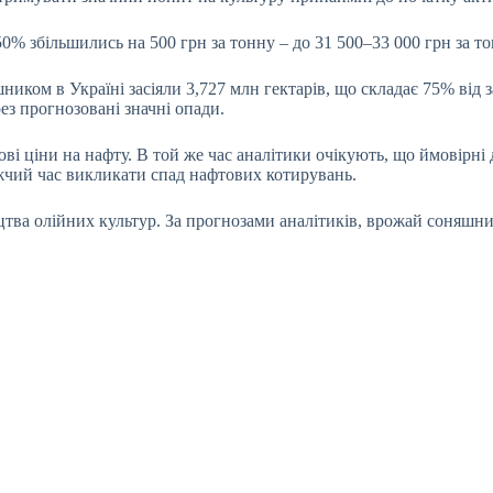
0% збільшились на 500 грн за тонну – до 31 500–33 000 грн за т
шником в Україні засіяли 3,727 млн гектарів, що складає 75% від
ез прогнозовані значні опади.
ові ціни на нафту. В той же час аналітики очікують, що ймовірн
жчий час викликати спад нафтових котирувань.
цтва олійних культур. За прогнозами аналітиків, врожай соняшни