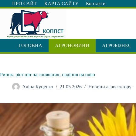
Перейти
ПРО САЙТ
КАРТА САЙТУ
Контакти
до
вмісту
ГОЛОВНА
АГРОНОВИНИ
АГРОБІЗНЕС
Ринок: ріст цін на соняшник, падіння на олію
Аліна Куценко
21.05.2026
Новини агросектору