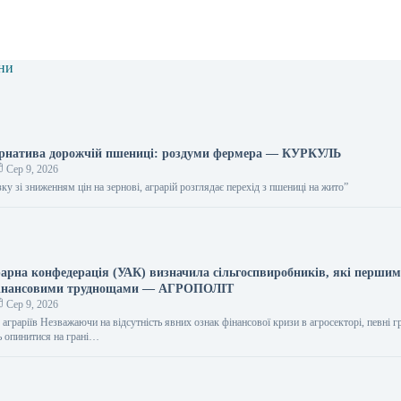
ни
ернатива дорожчій пшениці: роздуми фермера — КУРКУЛЬ
Сер 9, 2026
язку зі зниженням цін на зернові, аграрій розглядає перехід з пшениці на жито”
рарна конфедерація (УАК) визначила сільгоспвиробників, які перши
 фінансовими труднощами — АГРОПОЛІТ
Сер 9, 2026
я аграріїв Незважаючи на відсутність явних ознак фінансової кризи в агросекторі, певні г
 опинитися на грані…