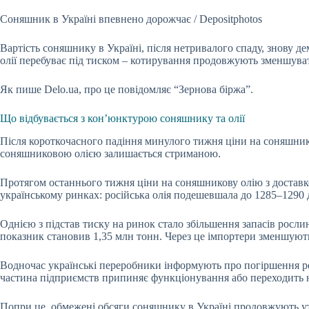
Соняшник в Україні впевнено дорожчає / Depositphotos
Вартість соняшнику в Україні, після нетривалого спаду, знову д
олії перебуває під тиском – котирування продовжують зменшуватис
Як пише Delo.ua, про це повідомляє “Зернова біржа”.
Що відбувається з кон’юнктурою соняшнику та олії
Після короткочасного падіння минулого тижня ціни на соняшник 
соняшниковою олією залишається стриманою.
Протягом останнього тижня ціни на соняшникову олію з доставко
українському ринках: російська олія подешевшала до 1285–1290 
Однією з підстав тиску на ринок стало збільшення запасів росли
показник становив 1,35 млн тонн. Через це імпортери зменшують
Водночас українські переробники інформують про погіршення рен
частина підприємств припиняє функціонування або переходить н
Попри це, обмежені обсяги соняшнику в Україні продовжують ут