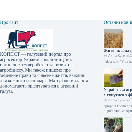
Про сайт
Останні нови
Жито як альт
КОППСТ — галузевий портал про
Аліна Куценко
агросектор України: тваринництво,
” data-title=”У зв’
органічне землеробство та розвиток
агробізнесу. Ми також пишемо про
земельне право та сільське життя, важливі
для кожного господаря. Матеріали видання
допомагають орієнтуватися в аграрній
Українська аг
галузі.
зіткнутися з
Аліна Куценко
agropolit Гроші дл
виробників можуть