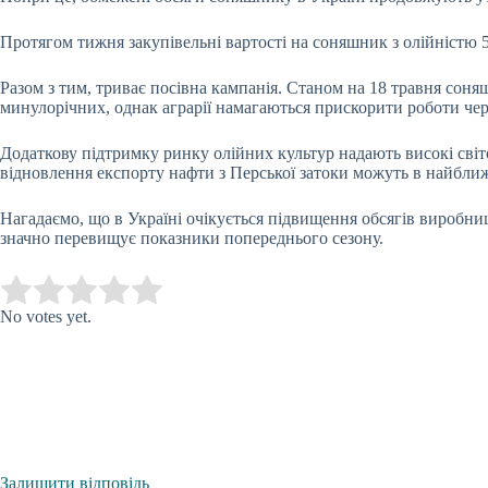
Протягом тижня закупівельні вартості на соняшник з олійністю 5
Разом з тим, триває посівна кампанія. Станом на 18 травня соня
минулорічних, однак аграрії намагаються прискорити роботи чер
Додаткову підтримку ринку олійних культур надають високі світ
відновлення експорту нафти з Перської затоки можуть в найбли
Нагадаємо, що в Україні очікується підвищення обсягів виробни
значно перевищує показники попереднього сезону.
Submit Rating
Rate this item:
No votes yet.
Залишити відповідь