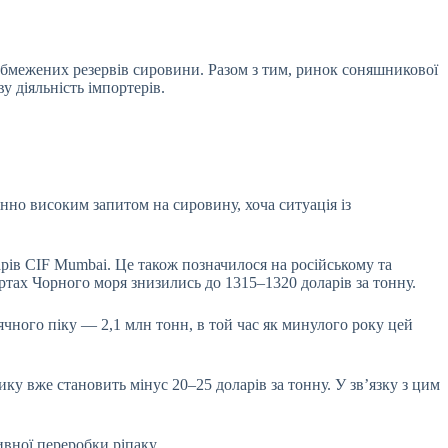
обмежених резервів сировини. Разом з тим, ринок соняшникової
у діяльність імпортерів.
нно високим запитом на сировину, хоча ситуація із
рів CIF Mumbai. Це також позначилося на російському та
ртах Чорного моря знизились до 1315–1320 доларів за тонну.
сячного піку — 2,1 млн тонн, в той час як минулого року цей
у вже становить мінус 20–25 доларів за тонну. У зв’язку з цим
вної переробки ріпаку.