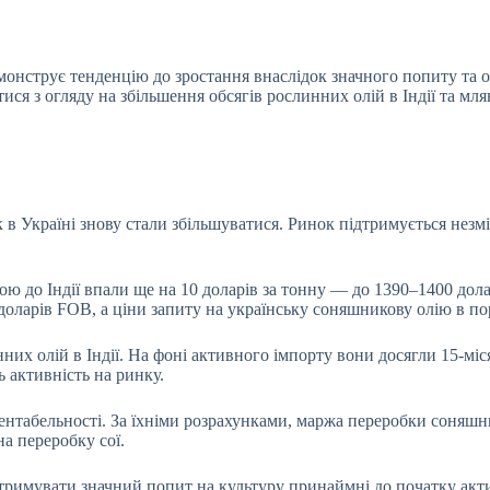
емонструє тенденцію до зростання внаслідок значного
попиту та 
я з огляду на збільшення обсягів рослинних олій в Індії та мляв
в Україні знову стали збільшуватися. Ринок підтримується незмі
ю до Індії впали ще на 10 доларів за тонну — до 1390–1400 дола
доларів FOB, а ціни запиту на українську соняшникову олію в по
нних олій в Індії. На фоні активного імпорту вони досягли 15-мі
 активність на ринку.
табельності. За їхніми розрахунками, маржа переробки соняшник
а переробку сої.
римувати значний попит на культуру принаймні до початку акти