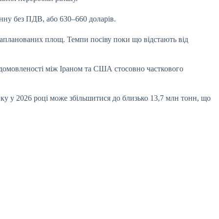
онну без ПДВ, або 630–660 доларів.
 запланованих площ. Темпи посіву поки що відстають від
і домовленості між Іраном та США стосовно часткового
ку у 2026 році може збільшитися до близько 13,7 млн тонн, що