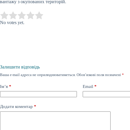
вантажу з окупованих територій.
Submit Rating
Rate this item:
No votes yet.
Залишити відповідь
Ваша e-mail адреса не оприлюднюватиметься.
Обов’язкові поля позначені
*
Ім’я
*
Email
*
Додати коментар
*