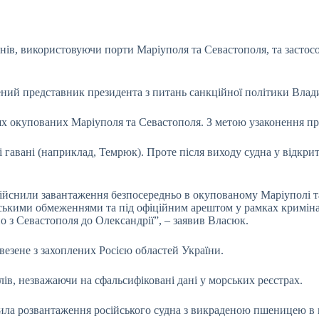
іонів, використовуючи порти Маріуполя та Севастополя,
та застос
ений представник президента з питань санкційної політики Вла
х окупованих Маріуполя та Севастополя. З метою узаконення прод
 гавані (наприклад, Темрюк). Проте після виходу судна у відкри
) здійснили завантаження безпосередньо в окупованому Маріуполі 
ськими обмеженнями та під офіційним арештом у рамках криміналь
но з Севастополя до Олександрії”, – заявив Власюк.
ивезене з захоплених Росією областей України.
ів, незважаючи на сфальсифіковані дані у морських реєстрах.
пинила розвантаження російського судна з викраденою пшеницею 