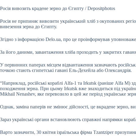
Росія вивозить крадене зерно до Єгипту / Depositphotos
Росія не припиняє вивозити український хліб з окупованих рег
вивезення зерна до Єгипту.
Згідно з інформацією Delo.ua, про це проінформував уповноваж
За його даними, завантаження хліба проходить у закритих гаваня
У первинних паперах місцем відвантаження зазначають російські
точкою стають єгипетські гавані Ель-Дехейла або Олександрія.
“Наприклад, російські кораблі Alfa-1 та Irkutsk (раніше Alfa M
походження зерна. При цьому Irkutsk вже знаходиться під україн
Mikhail Nenashev, яке перевозило в цей же період українське зер
Однак, заміна паперів не змінює дійсності, це вкрадене зерно, в
Зараз українські органи встановлюють справжні напрямки корабл
Варто зазначити, 30 квітня ізраїльська фірма Tzantziper призу