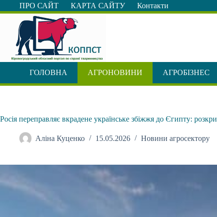
Перейти
ПРО САЙТ
КАРТА САЙТУ
Контакти
до
вмісту
ГОЛОВНА
АГРОНОВИНИ
АГРОБІЗНЕС
Росія переправляє вкрадене українське збіжжя до Єгипту: розкри
Аліна Куценко
15.05.2026
Новини агросектору