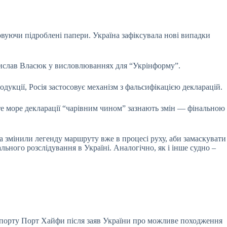
овуючи підроблені папери. Україна зафіксувала нові випадки
дислав Власюк у висловлюваннях для “Укрінформу”.
укції, Росія застосовує механізм з фальсифікацією декларацій.
те море декларації “чарівним чином” зазнають змін — фінальною
та змінили легенду маршруту вже в процесі руху, аби замаскувати
ного розслідування в Україні. Аналогічно, як і інше судно –
в порту Порт Хайфи після заяв України про можливе походження