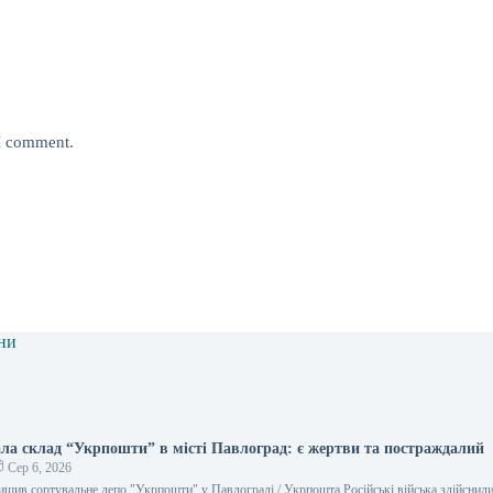
 I comment.
ни
ала склад “Укрпошти” в місті Павлоград: є жертви та постраждалий
Сер 6, 2026
ищив сортувальне депо "Укрпошти" у Павлограді / Укрпошта Російські війська здійснили