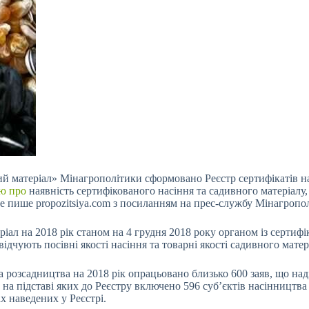
й матеріал» Мінагрополітики сформовано Реєстр сертифікатів на 
ю про
наявність сертифікованого
насіння та садивного матеріалу, 
е пише propozitsiya.com з посиланням на прес-службу Мінагропо
ріал на 2018 рік станом на 4 грудня 2018 року органом із сертифі
відчують посівні якості насіння та товарні якості садивного матер
а розсадництва на 2018 рік опрацьовано близько 600 заяв, що на
на підставі яких до Реєстру включено 596 суб’єктів насінництва
х наведених у Реєстрі.