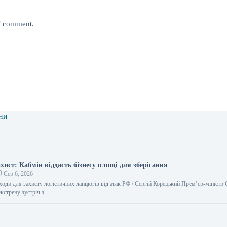
 I comment.
ни
хист: Кабмін віддасть бізнесу площі для зберігання
Сер 6, 2026
оди для захисту логістичних ланцюгів від атак РФ / Сергій Корецький Прем’єр-міністр 
екстрену зустріч з…