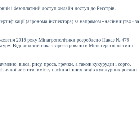
бовий і безоплатний доступ онлайн-доступ до Реєстрів.
ертифікації (агронома-інспектора) за напрямом «насінництво» за
 4 жовтня 2018 року Мінагрополітики розроблено Наказ № 476
ур». Відповідний наказ зареєстровано в Міністерстві юстиції
меню, вівса, рису, проса, гречки, а також кукурудзи і сорго,
 фізичної чистоти, вмісту насіння інших видів культурних рослин