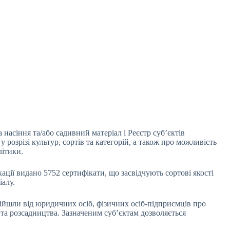
насіння та/або садивний матеріал і Реєстр суб’єктів
у розрізі культур, сортів та категорій, а також про можливість
літики.
кації видано 5752 сертифікати, що засвідчують сортові якості
іалу.
дійшли від юридичних осіб, фізичних осіб-підприємців про
 та розсадництва. Зазначеним суб’єктам дозволяється