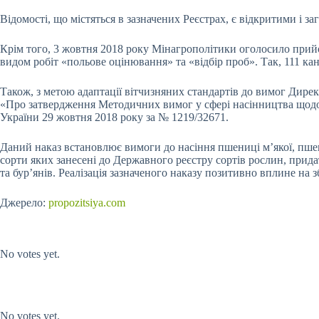
Відомості, що містяться в зазначених Реєстрах, є відкритими і 
Крім того, 3 жовтня 2018 року Мінагрополітики оголосило прийом
видом робіт «польове оцінювання» та «відбір проб». Так, 111 ка
Також, з метою адаптації вітчизняних стандартів до вимог Дире
«Про затвердження Методичних вимог у сфері насінництва щодо з
України 29 жовтня 2018 року за № 1219/32671.
Даний наказ встановлює вимоги до насіння пшениці м’якої, пшени
сорти яких занесені до Державного реєстру сортів рослин, при
та бур’янів. Реалізація зазначеного наказу позитивно вплине на
Джерело:
propozitsiya.com
Submit Rating
Rate this item:
No votes yet.
Submit Rating
Rate this item:
No votes yet.