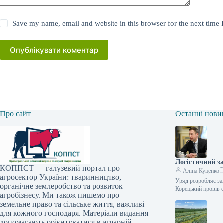
Save my name, email and website in this browser for the next time
Опублікувати коментар
Про сайт
Останні нови
Логістичний за
КОППСТ — галузевий портал про
Аліна Куценко
агросектор України: тваринництво,
Уряд розробляє зах
органічне землеробство та розвиток
Корецький провів 
агробізнесу. Ми також пишемо про
земельне право та сільське життя, важливі
для кожного господаря. Матеріали видання
допомагають орієнтуватися в аграрній