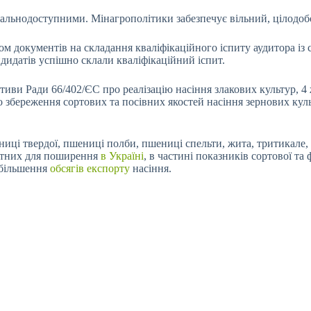
загальнодоступними. Мінагрополітики забезпечує вільний, цілодо
 документів на складання кваліфікаційного іспиту аудитора із с
ндидатів успішно склали кваліфікаційний іспит.
ктиви Ради 66/402/ЄС про реалізацію насіння злакових культур,
береження сортових та посівних якостей насіння зернових культ
ці твердої, пшениці полби, пшениці спельти, жита, тритикале, яч
датних для поширення
в Україні
, в частині показників сортової та
 збільшення
обсягів експорту
насіння.