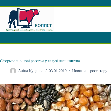
Перейти
до
вмісту
Сформовано нові реєстри у галузі насінництва
Аліна Куценко
03.01.2019
Новини агросектору