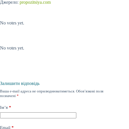
Джерело:
propozitsiya.com
Submit Rating
Rate this
item:
No votes yet.
Submit Rating
Rate this item:
No votes yet.
Залишити відповідь
Ваша e-mail адреса не оприлюднюватиметься.
Обов’язкові поля
позначені
*
Ім’я
*
Email
*