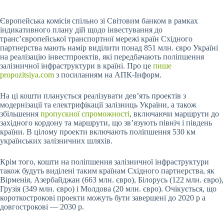
Європейська комісія спільно зі Світовим банком в рамках
індикативного плану дій щодо інвестування до
транс’європейської транспортної мережі країн Східного
партнерства мають намір виділити понад 851 млн. євро Україні
на реалізацію інвестпроектів, які передбачають
поліпшення
залізничної інфраструктури в країні. Про це
пише
propozitsiya.com
з посиланням на АПК-Інформ.
На ці кошти планується реалізувати дев’ять проектів з
модернізації та електрифікації залізниць України, а також
збільшення
пропускної спроможності
, включаючи маршрути до
західного кордону та маршрути, що зв’язують північ і південь
країни. В цілому проекти включають поліпшення 530 км
українських залізничних шляхів.
Крім того, кошти на поліпшення залізничної інфраструктури
також будуть виділені таким країнам Східного партнерства, як
Вірменія, Азербайджан (663 млн. євро), Білорусь (122 млн. євро),
Грузія (349 млн. євро) і Молдова (20 млн. євро). Очікується, що
короткострокові проекти можуть бути завершені до 2020 р а
довгострокові — 2030 р.