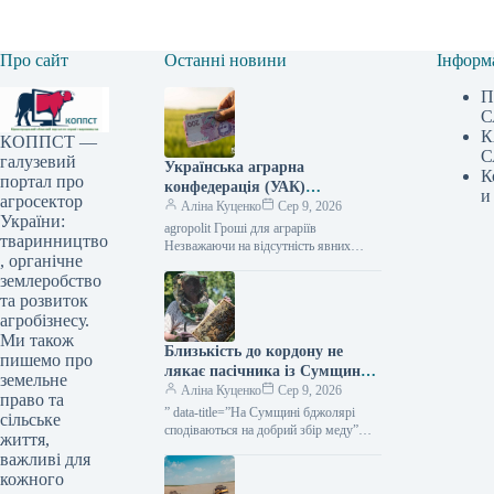
Про сайт
Останні новини
Інформ
П
С
К
КОППСТ —
С
галузевий
Українська аграрна
К
портал про
конфедерація (УАК)
и
агросектор
визначила
Аліна Куценко
Сер 9, 2026
України:
сільгоспвиробників, які
agropolit Гроші для аграріїв
тваринництво
першими можуть зіткнутися з
Незважаючи на відсутність явних
, органічне
ознак фінансової кризи в агросекторі,
фінансовими труднощами —
землеробство
певні групи виробників можуть
АГРОПОЛІТ
опинитися на грані…
та розвиток
агробізнесу.
Ми також
Близькість до кордону не
пишемо про
лякає пасічника із Сумщини,
земельне
він переконаний, що регіон
Аліна Куценко
Сер 9, 2026
право та
добре підходить для
” data-title=”На Сумщині бджолярі
сільське
бджільництва — КУРКУЛЬ
сподіваються на добрий збір меду”
життя,
data-
важливі для
url=”https://kurkul.com/news/41861-na-
кожного
sumschini-pasichniki-rozrahovuyut-na-