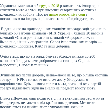
Українські митники з 7
грудня 2018
р вимагають імпортерів
сплатити мито 42.96% при ввезенні білоруських азотних і
комплексних добрив. Про це
пише propozitsiya.com
з
посиланням на інформаційне агентство «Інфоіндустрія».
В даний час на прикордонних станціях переадресації зупинено
близько 60 вагонів компанії «БНХ Україна», більше 20 вагонів
компанії «Санагро», 2 вагони компанії «Агророзквіт», та
ймовірно, і інших операторів. Серед імпортованих товарів —
комплексні добрива, КАС та інші добрива.
Очікується, що до вівторка будуть заблоковані вже до 200
вагонів з білоруськими добривами на станціях Сарни,
Коростень, Сновськ та інших.
Зупинені всі партії добрив, незважаючи на те, що більша частина
товару — NPK з низьким вмістом азоту білоруського
виробництва. Крім вимоги сплати мита, зразки зі всіх партій
товару підлягають здачі на аналіз на предмет вмісту азоту.
Вимога Держмитниці полягає в сплаті антидемпінгового мита
імпортером, не залежно від країни походження. Митники
посилаються на якийсь лист з управління, який не