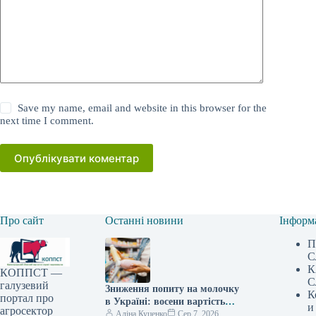
Save my name, email and website in this browser for the
next time I comment.
Опублікувати коментар
Про сайт
Останні новини
Інформ
П
С
К
КОППСТ —
С
галузевий
Зниження попиту на молочку
К
портал про
в Україні: восени вартість
и
агросектор
може підскочити на 10% —
Аліна Куценко
Сер 7, 2026