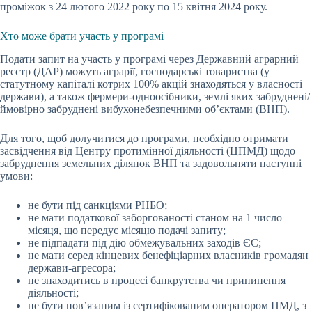
проміжок з 24 лютого 2022 року по 15 квітня 2024 року.
Хто може брати участь у програмі
Подати запит на участь у програмі через Державний аграрний
реєстр (ДАР) можуть аграрії, господарські товариства (у
статутному капіталі котрих 100% акцій знаходяться у власності
держави), а також фермери-одноосібники, землі яких забруднені/
ймовірно забруднені вибухонебезпечними об’єктами (ВНП).
Для того, щоб долучитися до програми, необхідно отримати
засвідчення від Центру протимінної діяльності (ЦПМД) щодо
забруднення земельних ділянок ВНП та задовольняти наступні
умови:
не бути під санкціями РНБО;
не мати податкової заборгованості станом на 1 число
місяця, що передує місяцю подачі запиту;
не підпадати під дію обмежувальних заходів ЄС;
не мати серед кінцевих бенефіціарних власників громадян
держави-агресора;
не знаходитись в процесі банкрутства чи припинення
діяльності;
не бути пов’язаним із сертифікованим оператором ПМД, з