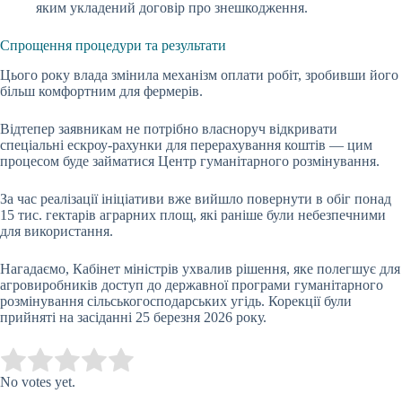
яким укладений договір про знешкодження.
Спрощення процедури та результати
Цього року влада змінила механізм оплати робіт, зробивши його
більш комфортним для фермерів.
Відтепер заявникам не потрібно власноруч відкривати
спеціальні ескроу-рахунки для перерахування коштів — цим
процесом буде займатися Центр гуманітарного розмінування.
За час реалізації ініціативи вже вийшло повернути в обіг понад
15 тис. гектарів аграрних площ, які раніше були небезпечними
для використання.
Нагадаємо, Кабінет міністрів ухвалив рішення, яке полегшує для
агровиробників доступ до державної програми гуманітарного
розмінування сільськогосподарських угідь. Корекції були
прийняті на засіданні 25 березня 2026 року.
Submit Rating
Rate this item:
No votes yet.