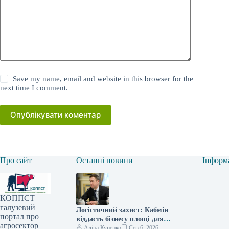
Save my name, email and website in this browser for the
next time I comment.
Опублікувати коментар
Про сайт
Останні новини
Інформ
КОППСТ —
галузевий
Логістичний захист: Кабмін
портал про
віддасть бізнесу площі для
агросектор
зберігання
Аліна Куценко
Сер 6, 2026