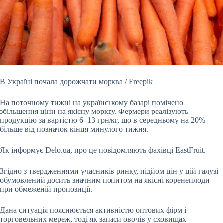
В Україні почала дорожчати морква / Freepik
На поточному тижні на українському базарі помічено
збільшення ціни на якісну моркву. Фермери реалізують
продукцію за вартістю
6–13 грн/кг, що в середньому на 20%
більше від позначок кінця минулого тижня.
Як інформує Delo.ua, про це повідомляють фахівці EastFruit.
Згідно з твердженнями учасників ринку, підйом цін у цій галузі
обумовлений досить значним попитом на якісні коренеплоди
при обмеженій пропозиції.
Дана ситуація пояснюється активністю оптових фірм і
торговельних мереж, тоді як запаси овочів у сховищах