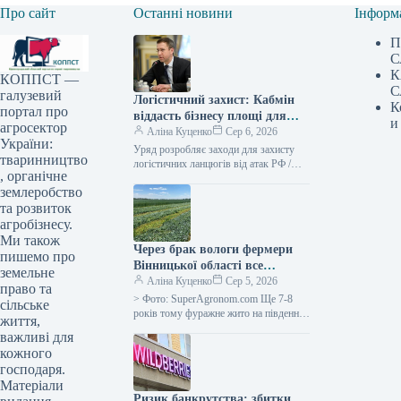
Про сайт
Останні новини
Інформ
П
С
К
КОППСТ —
С
галузевий
Логістичний захист: Кабмін
К
портал про
віддасть бізнесу площі для
и
агросектор
зберігання
Аліна Куценко
Сер 6, 2026
України:
Уряд розробляє заходи для захисту
тваринництво
логістичних ланцюгів від атак РФ /
, органічне
Сергій Корецький Прем’єр-міністр
землеробство
Сергій Корецький провів екстрену
зустріч з…
та розвиток
агробізнесу.
Ми також
Через брак вологи фермери
пишемо про
Вінницької області все
земельне
частіше надають перевагу
Аліна Куценко
Сер 5, 2026
право та
силосному житу —
> Фото: SuperAgronom.com Ще 7-8
сільське
SuperAgronom.com
років тому фуражне жито на південних
життя,
теренах Вінниччини траплялося
важливі для
нечасто, оскільки сільгоспвиробники
кожного
переважно культивували люцерну.
господаря.
Матеріали
Ризик банкрутства: збитки