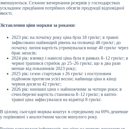
зменшуються. Сезонне вичерпання резервів у господарствах
ускладнює придбання потрібних обсягів продукції відповідної
якості.
Зіставлення ціни моркви за роками:
2023 рік: на початку року ціна була 18 грн/кг; в травні
зафіксовано найвищий рівень на позначці 48 грн/кг; до
початку липня вартість утримувалася вище 40 грн/кг через
брак запасів;
2024 рік: взимку і навесні ціна була в рамках 8–12 грн/кг; в
червні трапився стрибок до 25–26 грн/кг, що в два рази
менше від показників 2023 року;
2025 рік: сезон стартував з 26 грн/кг з поступовим
підйомом протягом усієї весни; найвища ціна в кінці
червня досягла 42 грн/кг;
2026 рік: нинішні ціни є найнижчими за чотири роки; в
січні-березні вартість становила 8–12 грн/кг; в квітні-
травні ціна зафіксувалася на відмітці 8 грн/кг.
В цілому, сьогодні морква коштує в середньому на 69% дешевше
у порівнянні з аналогічним часом минулого року.
Раніше наводилася інформація, що
ціни на моркву
знижуються