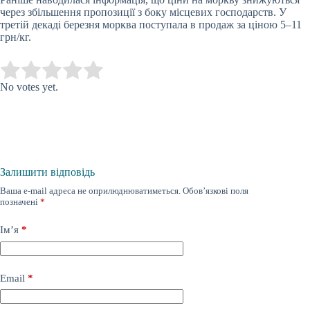
через збільшення пропозиції з боку місцевих господарств.
У
третій декаді березня
морква поступа
ла
в продаж за ціною 5–11
грн/кг
.
Submit Rating
Rate this item:
No votes yet.
Залишити відповідь
Ваша e-mail адреса не оприлюднюватиметься.
Обов’язкові поля
позначені
*
Ім’я
*
Email
*