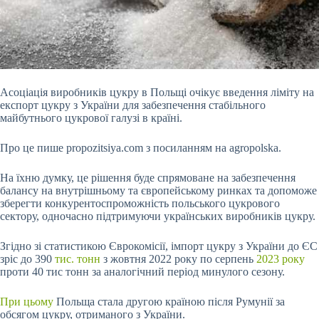
Асоціація виробників цукру в Польщі очікує введення ліміту на
експорт цукру з України
для забезпечення стабільного
майбутнього цукрової галузі в країні.
Про це пише propozitsiya.com з посиланням на agropolska.
На їхню думку, це рішення буде спрямоване на забезпечення
балансу на внутрішньому та європейському ринках та допоможе
зберегти конкурентоспроможність польського цукрового
сектору, одночасно підтримуючи українських виробників цукру.
Згідно зі статистикою Єврокомісії, імпорт цукру з України до ЄС
зріс до 390
тис. тонн
з жовтня 2022 року по серпень
2023 року
проти 40 тис тонн за аналогічний період минулого сезону.
При цьому
Польща стала другою країною після Румунії за
обсягом цукру, отриманого з України.