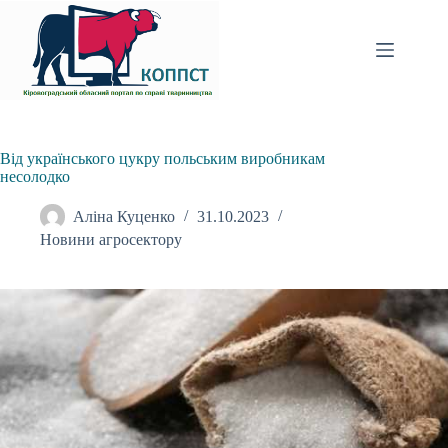
Перейти
до
вмісту
Від українського цукру польським виробникам
несолодко
Аліна Куценко
31.10.2023
Новини агросектору