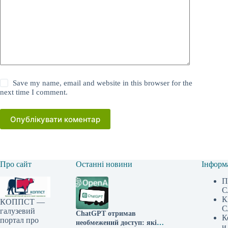
Save my name, email and website in this browser for the
next time I comment.
Опублікувати коментар
Про сайт
Останні новини
Інформ
П
С
К
КОППСТ —
С
галузевий
ChatGPT отримав
К
портал про
необмежений доступ: які
и