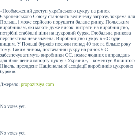
«Необмежений доступ українського цукру на ринок
Європейського Союзу становить величезну загрозу, зокрема для
Польщі, і може серйозно порушити баланс ринку. Польським
виробникам, які мають дуже високі витрати на виробництво,
потрібні стабільні ціни на цукровий буряк. Глобальна ринкова
перспектива невизначена. Виробництво цукру в ЄС буде
вищим. У Польщі буряків посіяли понад 40 тис га більше року
тому. Таким чином, постачання цукру на ринок ЄС
забезпечуватимуть виробники ЄС, немає жодних виправдань
для збільшення імпорту цукру з України», – коментує Кшиштоф
Нікель, президент Національної асоціації виробників цукрових
буряків.
Джерело:
propozitsiya.com
Submit Rating
Rate this item:
No votes yet.
Submit Rating
Rate this item:
No votes yet.