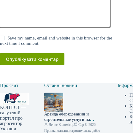
Save my name, email and website in this browser for the
next time I comment.
Опублікувати коментар
Про сайт
Останні новини
Інформ
П
С
К
КОППСТ —
С
галузевий
Аренда оборудования и
К
портал про
строительные услуги на
и
агросектор
Lunbix
Денис Коломієць
Сер 8, 2026
України:
При выполнении строительных работ