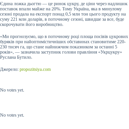
Єдина ложка дьогтю — це ринок цукру, де ціни через надлишок
поставок впали майже на 20%. Тому Україна, яка в минулому
сезоні продала на експорт понад 0,5 млн тон цього продукту на
суму 221 млн доларів, в поточному сезоні, швидше за все, буде
скорочувати його виробництво.
«Ми прогнозуємо, що в поточному році площа посівів цукрових
буряків при найоптимістичніших обставинах становитиме 220-
230 тисяч га, що стане найнижчим показником за останні 5
років», — зазначила заступник голови правління «Укрцукру»
Руслана Бутило.
Джерело:
propozitsiya.com
Submit Rating
Rate this item:
No votes yet.
Submit Rating
Rate this item:
No votes yet.