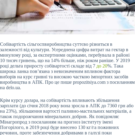
Собівартість сільгоспвиробництва суттєво різниться в
залежності від культури. Усереднена цифра витрат на гектар в
минулому році, за експертними оцінками, перебувала в районі
10 тисяч гривень, що на 14% більше, ніж роком раніше. У 2019
році дельта приросту собівартості складе
від 7
до 20
%. Така
широка ланка пов’язана з невизначеним впливом фактора
виборів на курс гривні та високою часткою імпортних засобів
виробництва в АПК. Про це пише propozitsiya.com з посиланням
на delo.ua.
Крім курсу долара, на собівартість впливають збільшення
зарплати (до січня 2018 року вона зросла в АПК до 7360 грн або
на 23%), збільшення вартості паливно-мастильних матеріалів, а
також подорожчання мінеральних добрив. Як повідомляє
Мінагропрод з посиланням на прогноз інституту імені
Погорілого, в 2019 році буде внесено 130 кг/га поживних
речовин, проте забезпечення добривами в галузі поки