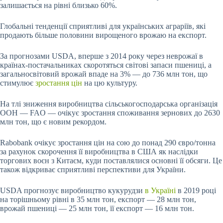
залишається на рівні близько 60%.
Глобальні тенденції сприятливі для українських аграріїв, які
продають більше половини вирощеного врожаю на експорт.
За прогнозами USDA, вперше з 2014 року через неврожаї в
країнах-постачальниках скоротяться світові запаси пшениці, а
загальносвітовий врожай впаде на 3% — до 736 млн тон, що
стимулює
зростання цін
на цю культуру.
На тлі зниження виробництва сільськогосподарська організація
ООН — FAO — очікує зростання споживання зернових до 2630
млн тон, що є новим рекордом.
Rabobank очікує зростання цін на сою до понад 290 євро/тонна
за рахунок скорочення її виробництва в США як наслідки
торгових воєн з Китаєм, куди поставлялися основні її обсяги. Це
також відкриває сприятливі перспективи для України.
USDA прогнозує виробництво кукурудзи
в Україні
в 2019 році
на торішньому рівні в 35 млн тон, експорт — 28 млн тон,
врожай пшениці — 25 млн тон, її експорт — 16 млн тон.