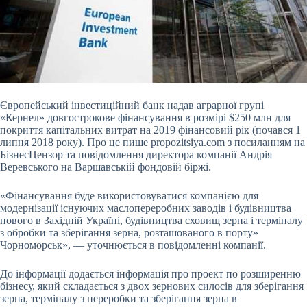
Європейський інвестиційний банк надав аграрної групі
«Кернел» довгострокове фінансування в розмірі $250 млн для
покриття капітальних витрат на 2019 фінансовий рік (почався 1
липня 2018 року). Про це пише propozitsiya.com з посиланням на
БізнесЦензор та повідомлення директора компанії
Андрія
Веревського на Варшавській фондовій біржі.
«Фінансування буде використовуватися компанією для
модернізації існуючих маслопереробних заводів і будівництва
нового в Західній Україні, будівництва сховищ зерна і терміналу
з обробки та зберігання зерна, розташованого в порту»
Чорноморськ», — уточнюється в повідомленні компанії.
До інформації додається інформація про проект по розширенню
бізнесу, який складається з двох зернових силосів для зберігання
зерна, терміналу з переробки та зберігання зерна в