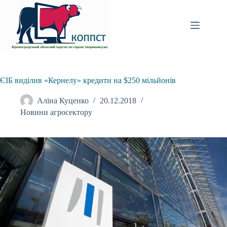
Перейти
до
вмісту
ЄІБ виділив «Кернелу» кредити на $250 мільйонів
Аліна Куценко
20.12.2018
Новини агросектору