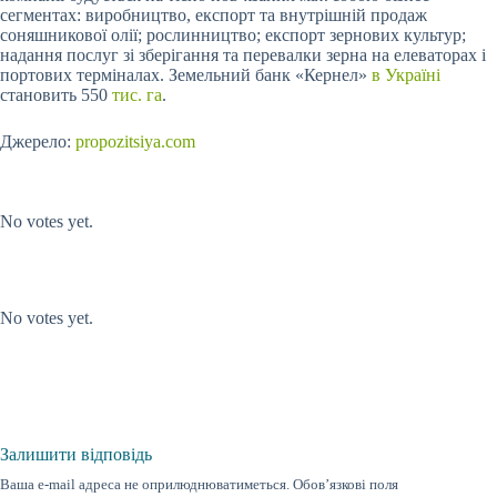
сегментах: виробництво, експорт та внутрішній продаж
соняшникової олії; рослинництво; експорт зернових культур;
надання послуг зі зберігання та перевалки зерна на елеваторах і
портових терміналах. Земельний банк «Кернел»
в Україні
становить 550
тис. га
.
Джерело:
propozitsiya.com
Submit Rating
Rate this item:
No votes yet.
Submit Rating
Rate this item:
No votes yet.
Залишити відповідь
Ваша e-mail адреса не оприлюднюватиметься.
Обов’язкові поля