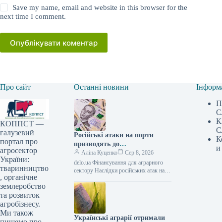
Save my name, email and website in this browser for the
next time I comment.
Опублікувати коментар
Про сайт
Останні новини
Інформ
П
С
К
КОППСТ —
С
галузевий
Російські атаки на порти
К
портал про
призводять до
и
агросектор
багатомільярдних збитків для
Аліна Куценко
Сер 8, 2026
України:
України: один удар сягає 30
delo.ua Фінансування для аграрного
тваринництво
мільйонів доларів —
сектору Наслідки російських атак на
, органічне
портову інфраструктуру України
АГРОПОЛІТ
землеробство
можуть сягати прямих збитків у
десятки мільйонів доларів.…
та розвиток
агробізнесу.
Ми також
Українські аграрії отримали
пишемо про