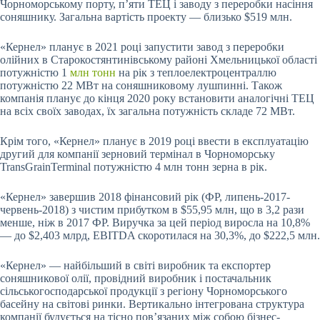
Чорноморському порту, п’яти ТЕЦ і заводу з переробки насіння
соняшнику. Загальна вартість проекту — близько $519 млн.
«Кернел» планує в 2021 році запустити завод з переробки
олійних в Старокостянтинівському районі Хмельницької області
потужністю 1
млн тонн
на рік з теплоелектроцентраллю
потужністю 22 МВт на соняшниковому лушпинні. Також
компанія планує до кінця 2020 року встановити аналогічні ТЕЦ
на всіх своїх заводах, їх загальна потужність складе 72 МВт.
Крім того, «Кернел» планує в 2019 році ввести в експлуатацію
другий для компанії зерновий термінал в Чорноморську
TransGrainTerminal потужністю 4 млн тонн зерна в рік.
«Кернел» завершив 2018 фінансовий рік (ФР, липень-2017-
червень-2018) з чистим прибутком в $55,95 млн, що в 3,2 рази
менше, ніж в 2017 ФР. Виручка за цей період виросла на 10,8%
— до $2,403 млрд, EBITDA скоротилася на 30,3%, до $222,5 млн.
«Кернел» — найбільший в світі виробник та експортер
соняшникової олії, провідний виробник і постачальник
сільськогосподарської продукції з регіону Чорноморського
басейну на світові ринки. Вертикально інтегрована структура
компанії будується на тісно пов’язаних між собою бізнес-