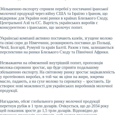
Збільшенню експорту сприяли перебої у постачанні іранської
молочної продукції через війну США та Ізраїлю з Іраном, що
відкриває для України нові ринки в країнах Близького Сходу,
Центральної Азії та ЄС. Вартість українських виробів є
конкурентною з іранською, що заохочує попит.
Українські компанії активно постачають казеїн, згущене молоко
та свіжі сири до Німеччини, розширюють поставки до Польщі,
Чехії, Болгарії, Румунії та країн Балтії. Разом з тим, залишаються
перспективи на ринки Близького Сходу та Північної Африки.
Незважаючи на обмежений внутрішній попит, пропозиція
молока-сировини зростає, що буде сприяти подальшому
збільшенню експорту. На світовому ринку зростає зацікавленість
у протеїнових виробах, в той час як ціни на жири, зокрема
масло, падають, а на сухе молоко та сироватку – зростають. Це
створює нові можливості для українських виробників молочної
продукції.
Нагадаємо, обсяг глобального ринку молочної продукції
перетнув рубіж в 1 трлн доларів. Очікується, що до 2034 року
цей показник зросте до 1,5 трлн доларів. Відповідно до