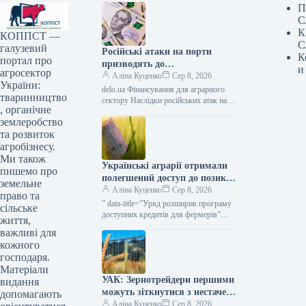
П
С
К
КОППСТ —
С
галузевий
Російські атаки на порти
К
портал про
призводять до
и
агросектор
багатомільярдних збитків для
Аліна Куценко
Сер 8, 2026
України:
України: один удар сягає 30
delo.ua Фінансування для аграрного
тваринництво
мільйонів доларів —
сектору Наслідки російських атак на
, органічне
портову інфраструктуру України
АГРОПОЛІТ
землеробство
можуть сягати прямих збитків у
десятки мільйонів доларів.…
та розвиток
агробізнесу.
Ми також
Українські аграрії отримали
пишемо про
полегшений доступ до позик
земельне
за програмою «5-7-9%» для
Аліна Куценко
Сер 8, 2026
право та
весняних польових робіт та
” data-title=”Уряд розширив програму
сільське
господарських потреб —
доступних кредитів для фермерів”
життя,
data-
KURKUL
важливі для
url=”https://kurkul.com/news/41873-
кожного
uryad-rozshiriv-programu-dostupnih-
господаря.
kreditiv-dlya-fermeriv”>
Матеріали
УАК: Зернотрейдери першими
видання
можуть зіткнутися з нестачею
допомагають
грошових коштів через
Аліна Куценко
Сер 8, 2026