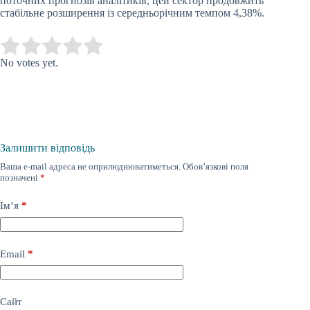
поточних прогнозів аналітиків, цей сектор продовжить
стабільне розширення із середньорічним темпом 4,38%.
Submit Rating
Rate this item:
No votes yet.
Залишити відповідь
Ваша e-mail адреса не оприлюднюватиметься.
Обов’язкові поля
позначені
*
Ім’я
*
Email
*
Сайт