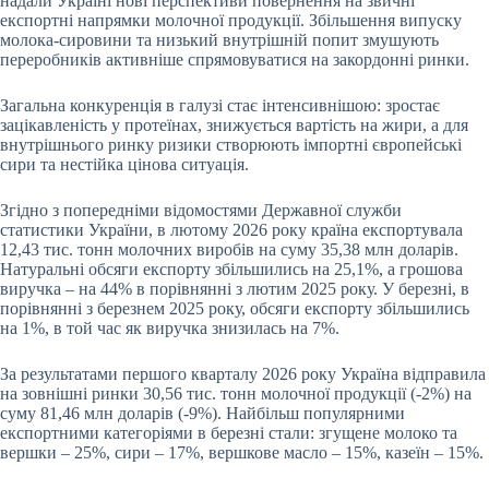
надали Україні нові перспективи повернення на звичні
експортні напрямки молочної продукції. Збільшення випуску
молока-сировини та низький внутрішній попит змушують
переробників активніше спрямовуватися на закордонні ринки.
Загальна конкуренція в галузі стає інтенсивнішою: зростає
зацікавленість у протеїнах, знижується вартість на жири, а для
внутрішнього ринку ризики створюють імпортні європейські
сири та нестійка цінова ситуація.
Згідно з попередніми відомостями Державної служби
статистики України, в лютому 2026 року країна експортувала
12,43 тис. тонн молочних виробів на суму 35,38 млн доларів.
Натуральні обсяги експорту збільшились на 25,1%, а грошова
виручка – на 44% в порівнянні з лютим 2025 року. У березні, в
порівнянні з березнем 2025 року, обсяги експорту збільшились
на 1%, в той час як виручка знизилась на 7%.
За результатами першого кварталу 2026 року Україна відправила
на зовнішні ринки 30,56 тис. тонн молочної продукції (-2%) на
суму 81,46 млн доларів (-9%). Найбільш популярними
експортними категоріями в березні стали: згущене молоко та
вершки – 25%, сири – 17%, вершкове масло – 15%, казеїн – 15%.