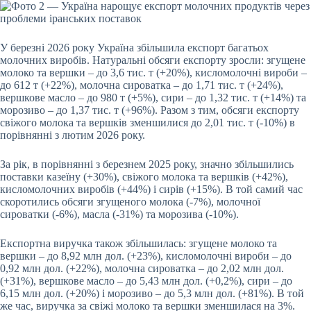
У березні 2026 року Україна збільшила експорт багатьох
молочних виробів. Натуральні обсяги експорту зросли: згущене
молоко та вершки – до 3,6 тис. т (+20%), кисломолочні вироби –
до 612 т (+22%), молочна сироватка – до 1,71 тис. т (+24%),
вершкове масло – до 980 т (+5%), сири – до 1,32 тис. т (+14%) та
морозиво – до 1,37 тис. т (+96%). Разом з тим, обсяги експорту
свіжого молока та вершків зменшилися до 2,01 тис. т (-10%) в
порівнянні з лютим 2026 року.
За рік, в порівнянні з березнем 2025 року, значно збільшились
поставки казеїну (+30%), свіжого молока та вершків (+42%),
кисломолочних виробів (+44%) і сирів (+15%). В той самий час
скоротились обсяги згущеного молока (-7%), молочної
сироватки (-6%), масла (-31%) та морозива (-10%).
Експортна виручка також збільшилась: згущене молоко та
вершки – до 8,92 млн дол. (+23%), кисломолочні вироби – до
0,92 млн дол. (+22%), молочна сироватка – до 2,02 млн дол.
(+31%), вершкове масло – до 5,43 млн дол. (+0,2%), сири – до
6,15 млн дол. (+20%) і морозиво – до 5,3 млн дол. (+81%). В той
же час, виручка за свіжі молоко та вершки зменшилася на 3%.