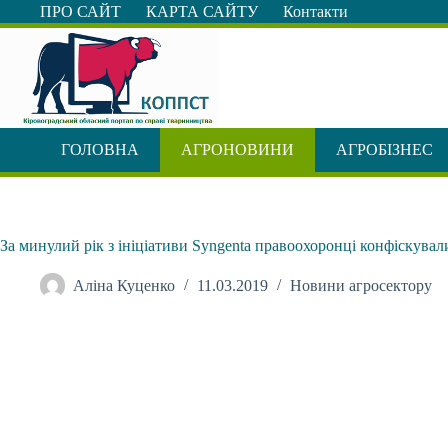
Перейти
ПРО САЙТ
КАРТА САЙТУ
Контакти
до
вмісту
ГОЛОВНА
АГРОНОВИНИ
АГРОБІЗНЕС
За минулий рік з ініціативи Syngenta правоохоронці конфіскувал
Аліна Куценко
11.03.2019
Новини агросектору