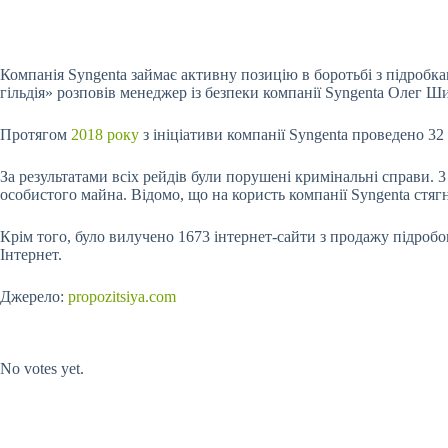
Компанія Syngenta займає активну позицію в боротьбі з підробка
гільдія» розповів менеджер із безпеки компанії Syngenta Олег 
Протягом
2018 року
з ініціативи компанії Syngenta проведено 32 
За результатами всіх рейдів були порушені кримінальні справи. 
особистого майна. Відомо, що на користь компанії Syngenta стя
Крім того, було вилучено 1673 інтернет-сайти з продажу підроб
Інтернет.
Джерело:
propozitsiya.com
Submit Rating
Rate this item:
No votes yet.
Submit Rating
Rate this item: