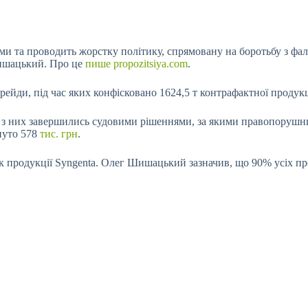
ми та проводить жорстку політику, спрямовану на боротьбу з фал
Шишацький. Про це
пише propozitsiya.com
.
рейди, під час яких конфісковано 1624,5 т контрафактної продукці
3 з них завершились судовими рішеннями, за якими правопорушник
гнуто 578
тис. грн
.
ок продукції Syngenta. Олег Шишацький зазначив, що 90% усіх п