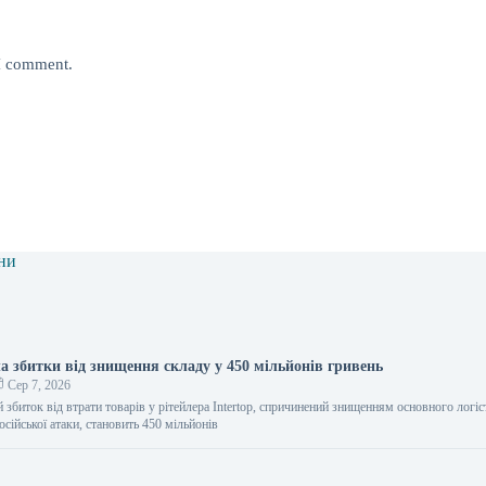
 I comment.
ни
ла збитки від знищення складу у 450 мільйонів гривень
Сер 7, 2026
збиток від втрати товарів у рітейлера Intertop, спричинений знищенням основного логі
осійської атаки, становить 450 мільйонів