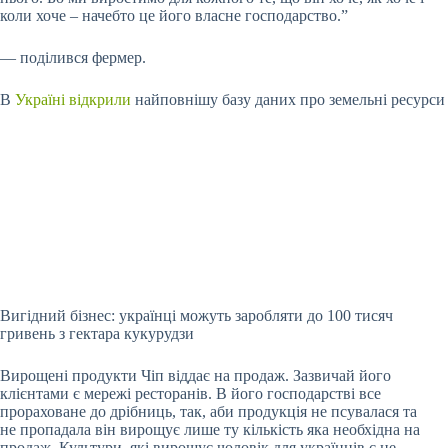
коли хоче – начебто це його власне господарство.”
— поділився фермер.
В
Україні відкрили
найповнішу базу даних про земельні ресурси
Вигідний бізнес: українці можуть заробляти до 100 тисяч
гривень з гектара кукурудзи
Вирощені продукти Чіп віддає на продаж. Зазвичай його
клієнтами є мережі ресторанів. В його господарстві все
прораховане до дрібниць, так, аби продукція не псувалася та
не пропадала він вирощує лише ту кількість яка необхідна на
продаж. Культури, які вирощує чоловік для українців є не