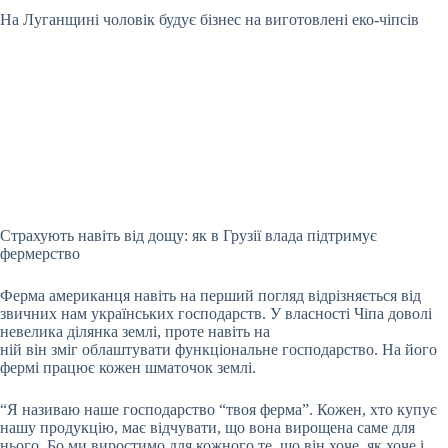
На Луганщині чоловік будує бізнес на виготовлені еко-чіпсів
Страхують навіть від дощу: як в Грузії влада підтримує
фермерство
Ферма американця навіть на перший погляд відрізняється від
звичних нам українських господарств. У власності Чіпа доволі
невелика ділянка землі, проте навіть на
ній він зміг облаштувати функціональне господарство. На його
фермі працює кожен шматочок землі.
“Я називаю наше господарство “твоя ферма”. Кожен, хто купує
нашу продукцію, має відчувати, що вона вирощена саме для
нього. Бо ми виростимо для кожного те, що він хоче, як хоче і