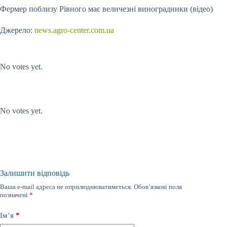
Фермер поблизу Рівного має величезні виноградники (відео)
Джерело:
news.agro-center.com.ua
Submit Rating
Rate this item:
No votes yet.
Submit Rating
Rate this item:
No votes yet.
Залишити відповідь
Ваша e-mail адреса не оприлюднюватиметься.
Обов’язкові поля
позначені
*
Ім’я
*