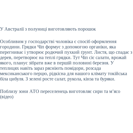
У Австралії з полуниці виготовляють порошок
Особливим у господарстві чоловіка є спосіб оформлення
городини. Грядки Чіп формує з допомогою органіки, яка
перегниває і утворює родючий пухкий ґрунт. Листя, що спадає з
дерев, перетворює на теплі грядки. Тут Чіп сіє салати, врожай
якого, планує зібрати вже в першій половині березня. У
теплицях навіть зараз рясніють помідори, розсада
мексиканського перцю, рідкісна для нашого клімату токійська
біла цибуля. З зелені росте салат, рукола, кінза та буряки.
Поблизу зони АТО переселенець виготовляє сири та м’ясо
(відео)