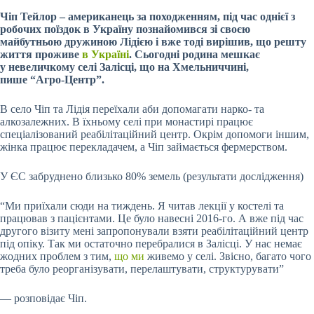
Чіп Тейлор – американець за походженням, під час однієї з
робочих поїздок в Україну познайомився зі своєю
майбутньою дружиною Лідією і вже тоді вирішив, що решту
життя проживе
в Україні
. Сьогодні родина мешкає
у невеличкому селі Залісці, що на Хмельниччині,
пише
“Агро-Центр”.
В село Чіп та Лідія переїхали аби допомагати нарко- та
алкозалежних. В їхньому селі при монастирі працює
спеціалізований реабілітаційний центр. Окрім допомоги іншим,
жінка працює перекладачем, а Чіп займається фермерством.
У ЄС забруднено близько 80% земель (результати дослідження)
“Ми приїхали сюди на тиждень. Я читав лекції у костелі та
працював з пацієнтами. Це було навесні 2016-го. А вже під час
другого візиту мені запропонували взяти реабілітаційний центр
під опіку. Так ми остаточно перебралися в Залісці. У нас немає
жодних проблем з тим,
що ми
живемо у селі. Звісно, багато чого
треба було реорганізувати, перелаштувати, структурувати”
— розповідає Чіп.