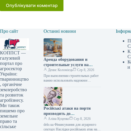
Опублікувати коментар
Про сайт
Останні новини
Інформ
П
С
К
КОППСТ —
С
галузевий
Аренда оборудования и
К
портал про
строительные услуги на
и
агросектор
Lunbix
Денис Коломієць
Сер 8, 2026
України:
При выполнении строительных работ
тваринництво
важно использовать надежное
, органічне
оборудование и сотрудничать с
землеробство
опытными специалистами. Именно
поэтому многие заказчики выбирают
та розвиток
маркетплейс Lunbix,…
агробізнесу.
Ми також
Російські атаки на порти
пишемо про
призводять до
земельне
багатомільярдних збитків для
Аліна Куценко
Сер 8, 2026
право та
України: один удар сягає 30
delo.ua Фінансування для аграрного
сільське
мільйонів доларів —
сектору Наслідки російських атак на