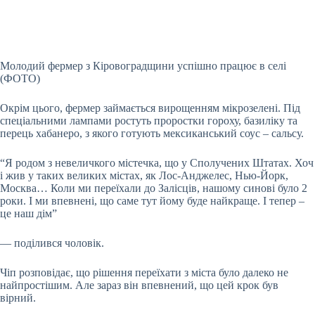
Молодий фермер з Кіровоградщини успішно працює в селі
(ФОТО)
Окрім цього, фермер займається вирощенням мікрозелені. Під
спеціальними лампами ростуть проростки гороху, базиліку та
перець хабанеро, з якого готують мексиканський соус – сальсу.
“Я родом з невеличкого містечка, що у Сполучених Штатах. Хоч
і жив у таких великих містах, як Лос-Анджелес, Нью-Йорк,
Москва… Коли ми переїхали до Залісців, нашому синові було 2
роки. І ми впевнені, що саме тут йому буде найкраще. І тепер –
це наш дім”
— поділився чоловік.
Чіп розповідає, що рішення переїхати з міста було далеко не
найпростішим. Але зараз він впевнений, що цей крок був
вірний.