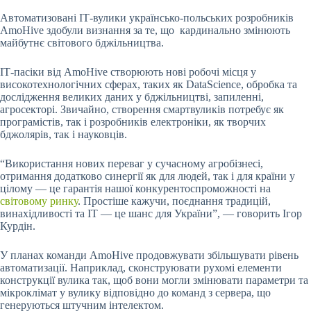
Автоматизовані IТ-вулики українсько-польських розробників
AmoHive здобули визнання за те, що кардинально змінюють
майбутнє світового бджільництва.
ІТ-пасіки від AmoHive створюють нові робочі місця у
високотехнологічних сферах, таких як DataScience, обробка та
дослідження великих даних у бджільництві, запиленні,
агросекторі. Звичайно, створення смартвуликів потребує як
програмістів, так і розробників електроніки, як творчих
бджолярів, так і науковців.
“Використання нових переваг у сучасному агробізнесі,
отримання додатково синергії як для людей, так і для країни у
цілому — це гарантія нашої конкурентоспроможності на
світовому ринку
. Простіше кажучи, поєднання традицій,
винахідливості та ІТ — це шанс для України”, — говорить Ігор
Курдін.
У планах команди AmoHive продовжувати збільшувати рівень
автоматизації. Наприклад, сконструювати рухомі елементи
конструкції вулика так, щоб вони могли змінювати параметри та
мікроклімат у вулику відповідно до команд з сервера, що
генеруються штучним інтелектом.