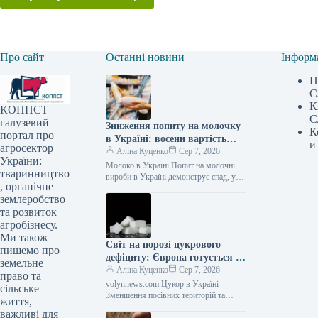
Про сайт
Останні новини
Інформ
П
С
К
КОППСТ —
С
галузевий
Зниження попиту на молочку
К
портал про
в Україні: восени вартість
и
агросектор
може підскочити на 10% —
Аліна Куценко
Сер 7, 2026
України:
АГРОПОЛІТ
Молоко в Україні Попит на молочні
тваринництво
вироби в Україні демонструє спад, у
, органічне
той час як виробники зіштовхуються
землеробство
зі зростанням витрат…
та розвиток
агробізнесу.
Ми також
Світ на порозі цукрового
пишемо про
дефіциту: Європа готується до
земельне
найгіршого врожаю за
Аліна Куценко
Сер 7, 2026
право та
десятиліття — АГРОПОЛІТ
volynnews.com Цукор в Україні
сільське
Зменшення посівних територій та
життя,
екстремальна спека можуть призвести
важливі для
до мінімального за останнє десятиліття