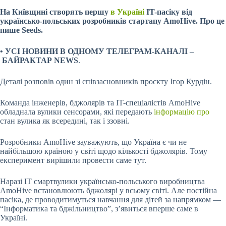
На Київщині створять першу
в Україні
IT-пасіку від
українсько-польських розробників стартапу AmoHive. Про це
пише Seeds.
• УСІ НОВИНИ В ОДНОМУ ТЕЛЕГРАМ-КАНАЛІ –
БАЙРАКТАР NEWS
.
Деталі розповів один зі співзасновників проєкту Ігор Курдін.
Команда інженерів, бджолярів та
IT-спеціалістів AmoHive
обладнала вулики сенсорами, які передають
інформацію про
стан вулика як всередині, так і ззовні.
Розробники AmoHive зауважують, що Україна є чи не
найбільшою країною у світі щодо кількості бджолярів. Тому
експеримент вирішили провести саме тут.
Наразі IT смартвулики українсько-польського виробництва
AmoHive встановлюють бджолярі у всьому світі. Але постійна
пасіка, де проводитимуться навчання для дітей за напрямком —
“Інформатика та бджільництво”, з’явиться вперше саме в
Україні.