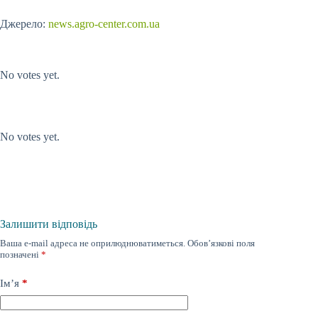
Джерело:
news.agro-center.com.ua
Submit Rating
Rate this item:
No votes yet.
Submit Rating
Rate this item:
No votes yet.
Залишити відповідь
Ваша e-mail адреса не оприлюднюватиметься.
Обов’язкові поля
позначені
*
Ім’я
*