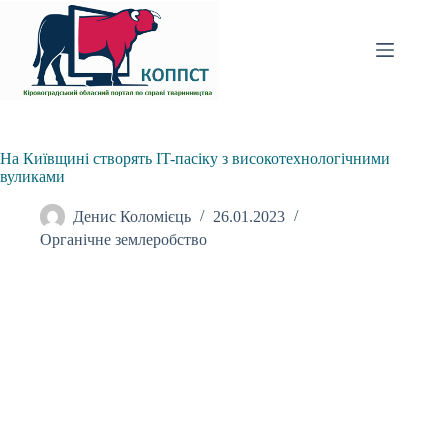
Перейти
до
вмісту
На Київщині створять IT-пасіку з високотехнологічними
вуликами
Денис Коломієць
26.01.2023
Органічне землеробство