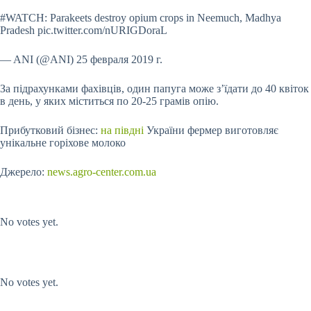
#WATCH: Parakeets destroy opium crops in Neemuch, Madhya
Pradesh pic.twitter.com/nURIGDoraL
— ANI (@ANI) 25 февраля 2019 г.
За підрахунками фахівців, один папуга може з’їдати до 40 квіток
в день, у яких міститься по 20-25 грамів опію.
Прибутковий бізнес:
на півдні
України фермер виготовляє
унікальне горіхове молоко
Джерело:
news.agro-center.com.ua
Submit Rating
Rate this
item:
No votes yet.
Submit Rating
Rate this item:
No votes yet.