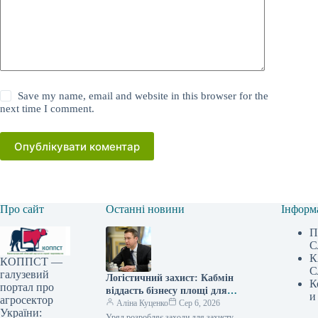
Save my name, email and website in this browser for the
next time I comment.
Опублікувати коментар
Про сайт
Останні новини
Інформ
П
С
К
КОППСТ —
С
галузевий
Логістичний захист: Кабмін
К
портал про
віддасть бізнесу площі для
и
агросектор
зберігання
Аліна Куценко
Сер 6, 2026
України:
Уряд розробляє заходи для захисту