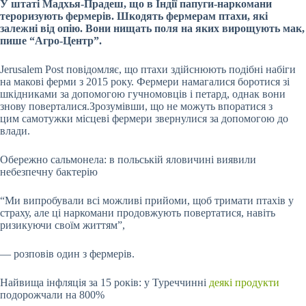
У штаті Мадхья-Прадеш, що в Індії папуги-наркомани
тероризують фермерів. Шкодять фермерам птахи, які
залежні від опію. Вони нищать поля на яких вирощують мак,
пише “Агро-Центр”.
Jerusalem Post повідомляє, що птахи здійснюють подібні набіги
на макові ферми з 2015 року.
Фермери намагалися боротися зі
шкідниками за допомогою гучномовців і петард, однак вони
знову поверталися.Зрозумівши, що не можуть впоратися з
цим самотужки місцеві фермери звернулися за допомогою до
влади.
Обережно сальмонела: в польській яловичині виявили
небезпечну бактерію
“Ми випробували всі можливі прийоми, щоб тримати птахів у
страху, але ці наркомани продовжують повертатися, навіть
ризикуючи своїм життям”,
— розповів один з фермерів.
Найвища інфляція за 15 років: у Туреччинні
деякі продукти
подорожчали на 800%