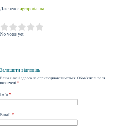
Джерело:
agroportal.ua
Submit Rating
Rate this item:
No votes yet.
Залишити відповідь
Ваша e-mail адреса не оприлюднюватиметься.
Обов’язкові поля
позначені
*
Ім’я
*
Email
*