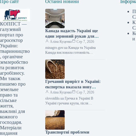
Про сайт
Останні новини
Інформ
П
С
К
КОППСТ —
С
галузевий
Канада надасть Україні ще
К
портал про
один зерновий рукав для
и
агросектор
вирішення проблем з
Аліна Куценко
Сер 7, 2026
України:
експортом — АГРОПОЛІТ
minagro.gov.ua Канада та Україна
тваринництво
Канада висловила готовність
, органічне
забезпечити Україну додатковими
землеробство
сховищами для зерна у вигляді
спеціальних рукавів, призначених для
та розвиток
агробізнесу.
Ми також
Гречаний приріст в Україні:
пишемо про
експертка вказала нову
земельне
вартість – АГРОПОЛІТ
Аліна Куценко
Сер 7, 2026
право та
slovoidilo.ua Гречка в Україні В
сільське
Україні гречана крупа, після
життя,
короткочасного зниження вартості,
важливі для
ймовірно, знову почне зростати в ціні.
кожного
У серпні…
господаря.
Матеріали
Транспортні проблеми
видання