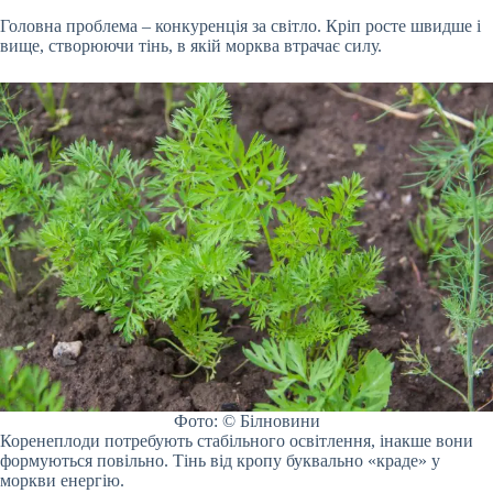
Головна проблема – конкуренція за світло. Кріп росте швидше і
вище, створюючи тінь, в якій морква втрачає силу.
Фото: © Білновини
Коренеплоди потребують стабільного освітлення, інакше вони
формуються повільно. Тінь від кропу буквально «краде» у
моркви енергію.