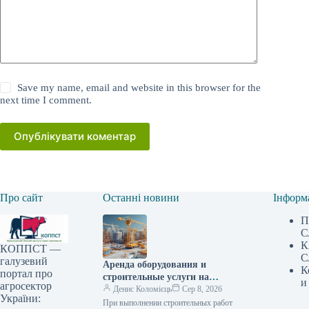
Save my name, email and website in this browser for the
next time I comment.
Опублікувати коментар
Про сайт
Останні новини
Інформ
П
С
К
КОППСТ —
С
галузевий
Аренда оборудования и
К
портал про
строительные услуги на
и
агросектор
Lunbix
Денис Коломієць
Сер 8, 2026
України:
При выполнении строительных работ