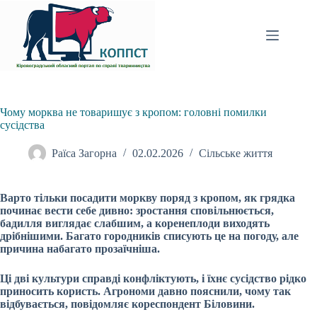
Перейти
до
вмісту
Чому морква не товаришує з кропом: головні помилки
сусідства
Раїса Загорна
02.02.2026
Сільське життя
Варто тільки посадити моркву поряд з кропом, як грядка
починає вести себе дивно: зростання сповільнюється,
бадилля виглядає слабшим, а коренеплоди виходять
дрібнішими. Багато городників списують це на погоду, але
причина набагато прозаїчніша.
Ці дві культури справді конфліктують, і їхнє сусідство рідко
приносить користь. Агрономи давно пояснили, чому так
відбувається, повідомляє кореспондент Біловини.