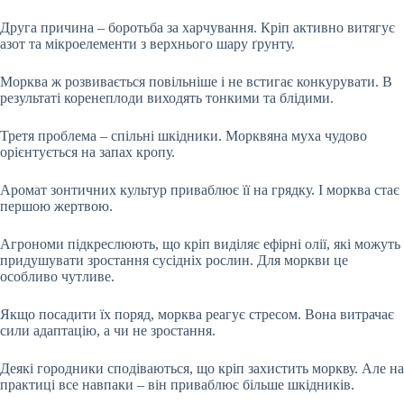
Друга причина – боротьба за харчування. Кріп активно витягує
азот та мікроелементи з верхнього шару ґрунту.
Морква ж розвивається повільніше і не встигає конкурувати. В
результаті коренеплоди виходять тонкими та блідими.
Третя проблема – спільні шкідники. Морквяна муха чудово
орієнтується на запах кропу.
Аромат зонтичних культур приваблює її на грядку. І морква стає
першою жертвою.
Агрономи підкреслюють, що кріп виділяє ефірні олії, які можуть
придушувати зростання сусідніх рослин. Для моркви це
особливо чутливе.
Якщо посадити їх поряд, морква реагує стресом. Вона витрачає
сили адаптацію, а чи не зростання.
Деякі городники сподіваються, що кріп захистить моркву. Але на
практиці все навпаки – він приваблює більше шкідників.