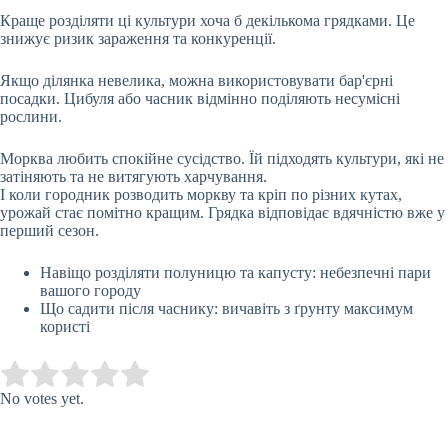
Краще розділяти ці культури хоча б декількома грядками. Це
знижує ризик зараження та конкуренції.
Якщо ділянка невелика, можна використовувати бар'єрні
посадки. Цибуля або часник відмінно поділяють несумісні
рослини.
Морква любить спокійне сусідство. Їй підходять культури, які не
затіняють та не витягують харчування.
І коли городник розводить моркву та кріп по різних кутах,
урожай стає помітно кращим. Грядка відповідає вдячністю вже у
перший сезон.
Навіщо розділяти полуницю та капусту: небезпечні пари
вашого городу
Що садити після часнику: вичавіть з ґрунту максимум
користі
Submit Rating
Rate this item:
No votes yet.