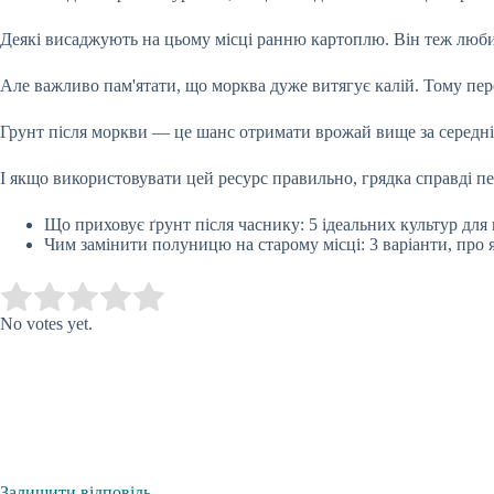
Деякі висаджують на цьому місці ранню картоплю. Він теж любить
Але важливо пам'ятати, що морква дуже витягує калій. Тому пе
Грунт після моркви — це шанс отримати врожай вище за середні
І якщо використовувати цей ресурс правильно, грядка справді пе
Що приховує ґрунт після часнику: 5 ідеальних культур дл
Чим замінити полуницю на старому місці: 3 варіанти, про я
Submit Rating
Rate this item:
No votes yet.
Залишити відповідь