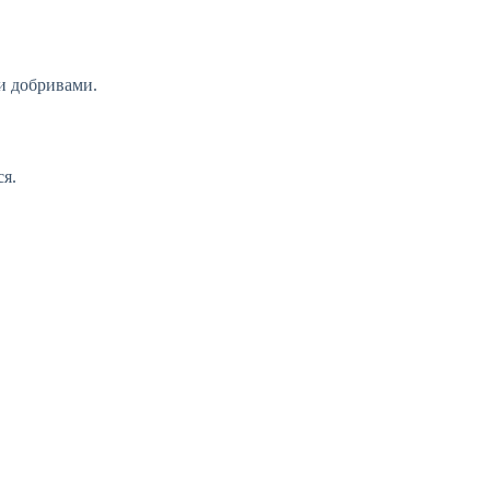
ми добривами.
ся.