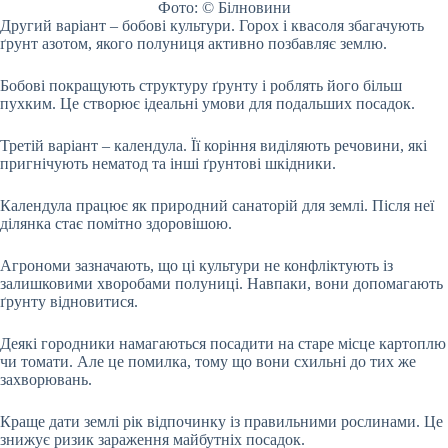
Фото: © Білновини
Другий варіант – бобові культури. Горох і квасоля збагачують
ґрунт азотом, якого полуниця активно позбавляє землю.
Бобові покращують структуру ґрунту і роблять його більш
пухким. Це створює ідеальні умови для подальших посадок.
Третій варіант – календула. Її коріння виділяють речовини, які
пригнічують нематод та інші ґрунтові шкідники.
Календула працює як природний санаторій для землі. Після неї
ділянка стає помітно здоровішою.
Агрономи зазначають, що ці культури не конфліктують із
залишковими хворобами полуниці. Навпаки, вони допомагають
ґрунту відновитися.
Деякі городники намагаються посадити на старе місце картоплю
чи томати. Але це помилка, тому що вони схильні до тих же
захворювань.
Краще дати землі рік відпочинку із правильними рослинами. Це
знижує ризик зараження майбутніх посадок.