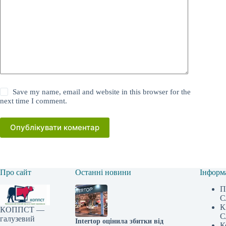
Save my name, email and website in this browser for the
next time I comment.
Опублікувати коментар
Про сайт
Останні новини
Інформ
П
С
К
КОППСТ —
С
галузевий
Intertop оцінила збитки від
К