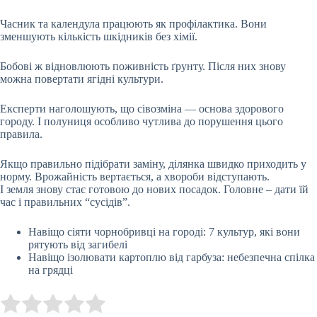
Часник та календула працюють як профілактика. Вони
зменшують кількість шкідників без хімії.
Бобові ж відновлюють поживність ґрунту. Після них знову
можна повертати ягідні культури.
Експерти наголошують, що сівозміна — основа здорового
городу. І полуниця особливо чутлива до порушення цього
правила.
Якщо правильно підібрати заміну, ділянка швидко приходить у
норму. Врожайність вертається, а хвороби відступають.
І земля знову стає готовою до нових посадок. Головне – дати їй
час і правильних “сусідів”.
Навіщо сіяти чорнобривці на городі: 7 культур, які вони
рятують від загибелі
Навіщо ізолювати картоплю від гарбуза: небезпечна спілка
на грядці
Submit Rating
Rate this item: