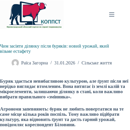
Перейти
до
вмісту
Чим засіяти ділянку після буряків: новий урожай, який
візьме естафету
Раїса Загорна
31.01.2026
Сільське життя
Буряк здається невибагливою культурою, але ґрунт після неї
нерідко виглядає втомленим. Вона витягає із землі калій та
мікроелементи, залишаючи ділянку в стані, коли важливо
вибрати правильного «змінника».
Агрономи запевняють: буряк не любить повертатися на те
саме місце кілька років поспіль. Тому важливо підібрати
культуру, яка відновить ґрунт та дасть гарний урожай,
повідомляє кореспондент Біловини.