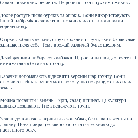
баланс поживних речовин. Це робить грунт пухким і живим.
Добре ростуть після буряків та огірків. Вони використовують
інший набір мікроелементів і не конкурують із залишками
коренеплоду.
Огірки люблять легкий, структурований ґрунт, який буряк саме
залишає після себе. Тому врожай зазвичай буває щедрим.
Деякі дачники вибирають кабачки. Ці рослини швидко ростуть і
не вимагають багатого ґрунту.
Кабачки допомагають відновити верхній шар ґрунту. Вони
створюють тінь та утримують вологу, що покращує структуру
землі.
Можна посадити і зелень – кріп, салат, шпинат. Ці культури
швидко дозрівають і не виснажують ґрунт.
Зелень допомагає завершити сезон м'яко, без навантаження на
ділянку. Вона покращує мікрофлору та готує землю до
наступного року.