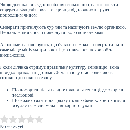
Якщо ділянка виглядає особливо стомленою, варто посіяти
сидерати. Фацелія, овес чи гірчиця відновлюють ґрунт
природним чином.
Сидерати пригнічують бур'яни та насичують землю органікою.
Це найкращий спосіб повернути родючість без хімії.
Агрономи наголошують, що буряки не можна повертати на те
саме місце мінімум три роки. Це знижує ризик хвороб та
виснаження.
І коли ділянка отримує правильну культуру змінницю, вона
швидко приходить до тями. Земля знову стає родючою та
готовою до нового сезону.
Що посадити після перцю: план для теплиці, де хворіли
пасльонові
Що можна садити на грядку після кабачків: вони випили
все, але це місце можна використовувати
Submit Rating
Rate this item:
No votes yet.