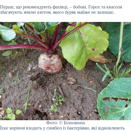
Перше, що рекомендують фахівці, – бобові. Горох та квасоля
збагачують землю азотом, якого буряк майже не залишає.
Фото: © Білновини
Їхнє коріння входить у симбіоз із бактеріями, які відновлюють