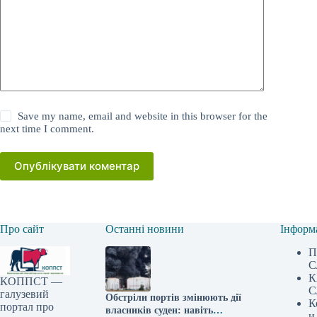
Save my name, email and website in this browser for the
next time I comment.
Опублікувати коментар
Про сайт
Останні новини
Інформ
П
С
К
КОППСТ —
С
галузевий
Обстріли портів змінюють дії
К
портал про
власників суден: навіть
и