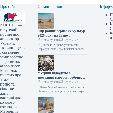
Про сайт
Останні новини
Інформ
П
С
К
КОППСТ —
С
галузевий
Збір ранніх зернових культур
К
портал про
2026 року на Івано-
и
агросектор
Франківщині закінчено,
Аліна Куценко
Сер 9, 2026
України:
середня врожайність сягнула
“> Джерело: SuperAgronom.com
тваринництво
5,64 тонни з гектара —
Фермери Івано-Франківської області
, органічне
завершили збір ранніх зернових та
SuperAgronom.com
землеробство
зернобобових культур. Згідно з
оперативними даними відділу
та розвиток
агробізнесу.
Ми також
У серпні відбудеться
пишемо про
зростання вартості добрив, а
земельне
постачальники тимчасово
Аліна Куценко
Сер 9, 2026
право та
припинять надання
> Фото: SuperAgronom.com Серпень
сільське
кредитних умов —
обіцяє стати періодом значних витрат
життя,
та обмеженої пропозиції добрив для
SuperAgronom.com
важливі для
українських землевласників. На ринку
кожного
спостерігається мінімальна
господаря.
Матеріали