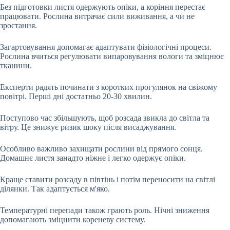
Без підготовки листя одержують опіки, а коріння перестає
працювати. Рослина витрачає сили виживання, а чи не
зростання.
Загартовування допомагає адаптувати фізіологічні процеси.
Рослина вчиться регулювати випаровування вологи та зміцнює
тканини.
Експерти радять починати з коротких прогулянок на свіжому
повітрі. Перші дні достатньо 20-30 хвилин.
Поступово час збільшують, щоб розсада звикла до світла та
вітру. Це знижує ризик шоку після висаджування.
Особливо важливо захищати рослини від прямого сонця.
Домашнє листя занадто ніжне і легко одержує опіки.
Краще ставити розсаду в півтінь і потім переносити на світлі
ділянки. Так адаптується м'яко.
Температурні перепади також грають роль. Нічні зниження
допомагають зміцнити кореневу систему.