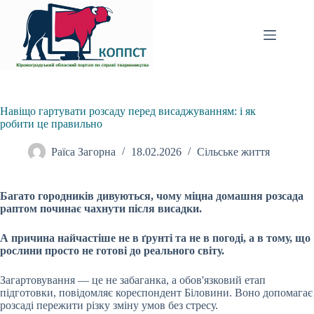
Перейти
до
вмісту
Навіщо гартувати розсаду перед висаджуванням: і як
робити це правильно
Раїса Загорна
18.02.2026
Сільське життя
Багато городників дивуються, чому міцна домашня розсада
раптом починає чахнути після висадки.
А причина найчастіше не в ґрунті та не в погоді, а в тому, що
рослини просто не готові до реального світу.
Загартовування — це не забаганка, а обов'язковий етап
підготовки, повідомляє кореспондент Біловини. Воно допомагає
розсаді пережити різку зміну умов без стресу.