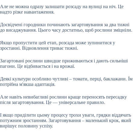
Але не можна одразу залишати розсаду на вулиці на ніч. Це
надто різке навантаження.
Досвідчені городники починають загартовування за два тижні
до висаджування. Цього часу достатньо, щоб рослини зміцніли.
Якщо пропустити цей етап, розсада може зупинитися у
зростанні. Відновлення триває тижні.
Загартовані рослини швидше приживаються і дають сильніші
пагони. Це відбивається і на врожаї.
Деякі культури особливо чутливі – томати, перці, баклажани. Їм
потрібна м'якша адаптація.
Але навіть невибагливі рослини краще переносять пересадку
після загартовування. Це — універсальне правило.
І якщо приділити цьому процесу трохи уваги, грядки віддячать
потужним зростанням. Загартовування – маленький крок, який
вирішує половину успіху.