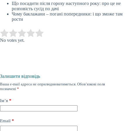
Що посадити після гороху наступного року: про це не
розповість сусід по дачі
Чому баклажани – погані попередники: і що зможе там
рости
Submit Rating
Rate this item:
No votes yet.
Залишити відповідь
Ваша e-mail адреса не оприлюднюватиметься.
Обов’язкові поля
позначені
*
Ім’я
*
Email
*