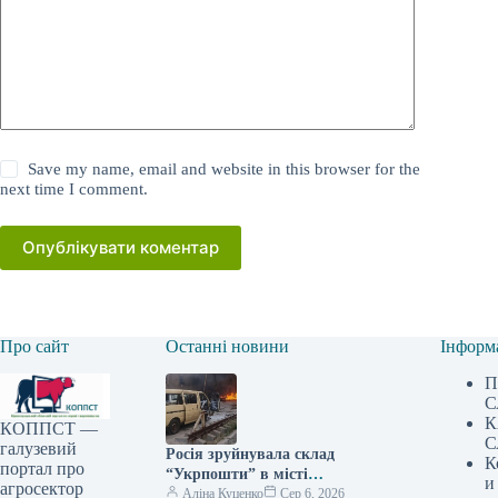
Save my name, email and website in this browser for the
next time I comment.
Опублікувати коментар
Про сайт
Останні новини
Інформ
П
С
К
КОППСТ —
С
галузевий
Росія зруйнувала склад
К
портал про
“Укрпошти” в місті
и
агросектор
Павлоград: є жертви та
Аліна Куценко
Сер 6, 2026