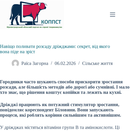
Перейти
до
вмісту
Навіщо поливати розсаду дріжджами: секрет, від якого
вона піде на зріст
Раїса Загорна
06.02.2026
Сільське життя
Городники часто шукають способи прискорити зростання
розсади, але більшість методів або дорогі або сумнівні. І мало
хто знає, що рішення коштує копійки та лежить на кухні.
Дріжджі працюють як потужний стимулятор зростання,
повідомляє кореспондент Біловини. Вони запускають
процеси, які роблять коріння сильнішим та активнішим.
У дріжджах містяться вітаміни групи B та амінокислоти. Ці