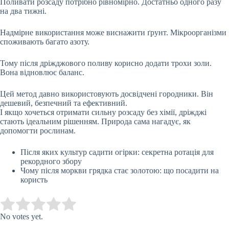
Поливати розсаду потрібно рівномірно. Достатньо одного разу
на два тижні.
Надмірне використання може виснажити ґрунт. Мікроорганізми
споживають багато азоту.
Тому після дріжджового поливу корисно додати трохи золи.
Вона відновлює баланс.
Цей метод давно використовують досвідчені городники. Він
дешевий, безпечний та ефективний.
І якщо хочеться отримати сильну розсаду без хімії, дріжджі
стають ідеальним рішенням. Природа сама нагадує, як
допомогти рослинам.
Після яких культур садити огірки: секретна ротація для
рекордного збору
Чому після моркви грядка стає золотою: що посадити на
користь
Submit Rating
Rate this item:
No votes yet.