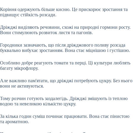
Коріння одержують більше кисню. Це прискорює зростання та
підвищує стійкість розсади.
Дріжджі виділяють речовини, схожі на природні гормони росту.
Вони стимулюють розвиток листя та пагонів.
Городники зазначають, що після дріжджового поливу розсада
буквально вибухає зростанням. Вона стає міцнішою і густішою.
Особливо добре реагують томати та перці. Ці культури люблять
багату мікрофлору.
Але важливо пам'ятати, що дріжджі потребують цукру. Без нього
вони не активуються.
Тому розчин готують заздалегідь. Дріжджі змішують із теплою
водою та невеликою кількістю цукру.
За кілька годин суміш починає працювати. Вона стає пінистою
та ароматною.