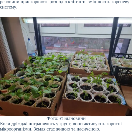
речовини прискорюють розподіл клітин та зміцнюють кореневу
систему.
Фото: © Білновини
Коли дріжджі потрапляють у ґрунт, вони активують корисні
мікроорганізми. Земля стає живою та насиченою.