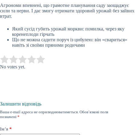
Агрономи впевнені, що грамотне планування саду заощаджує
сили та нерви. І дає змогу отримати здоровий урожай без зайвих
втрат.
Який сусід губить урожай моркви: помилка, через яку
коренеплоди гірчать
Що не можна садити поруч із цибулею: він «свариться»
навіть зі своїми пряними родичами
Submit Rating
Rate this item:
No votes yet.
Залишити відповідь
Ваша e-mail адреса не оприлюднюватиметься.
Обов’язкові поля
позначені
*
Ім’я
*