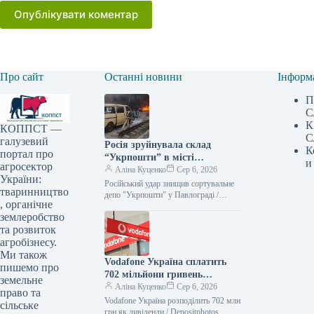
Опублікувати коментар
Про сайт
Останні новини
Інформ
П
С
К
КОППСТ —
С
галузевий
Росія зруйнувала склад
К
портал про
“Укрпошти” в місті
и
агросектор
Павлоград: є жертви та
Аліна Куценко
Сер 6, 2026
України:
постраждалий
Російський удар знищив сортувальне
тваринництво
депо "Укрпошти" у Павлограді /
, органічне
Укрпошта Російські війська здійснили
землеробство
атаку на Павлоград, що на
Дніпропетровщині, зруйнувавши
та розвиток
агробізнесу.
Ми також
Vodafone Україна сплатить
пишемо про
702 мільйони гривень
земельне
дивідендів — Delo.ua
Аліна Куценко
Сер 6, 2026
право та
Vodafone Україна розподілить 702 млн
сільське
грн як дивіденди / Depositphotos