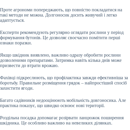
Проте агрономи попереджають, що повністю покладатися на
такі методи не можна. Долгоносик досить живучий і легко
адаптується.
Експерти рекомендують регулярно оглядати рослини у період
формування бутонів. Це дозволяє своєчасно помітити перші
ознаки поразки.
Якщо шкідник виявлено, важливо одразу обробити рослини
дозволеними препаратами. Затримка навіть кілька днів може
призвести до втрати врожаю.
Фахівці підкреслюють, що профілактика завжди ефективніша за
боротьбу. Правильне розміщення грядок – найпростіший спосіб
захистити ягоди.
Багато садівників недооцінюють мобільність довгоносика. Але
практика показує, що швидко освоює нові території.
Роздільна посадка допомагає розірвати ланцюжок поширення
шкідника. Це особливо важливо на невеликих ділянках.