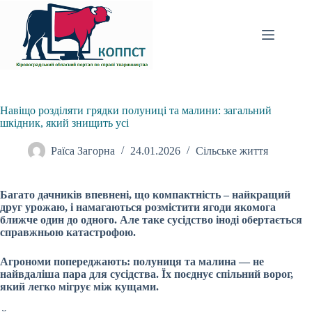
Перейти
до
вмісту
Навіщо розділяти грядки полуниці та малини: загальний
шкідник, який знищить усі
Раїса Загорна
24.01.2026
Сільське життя
Багато дачників впевнені, що компактність – найкращий
друг урожаю, і намагаються розмістити ягоди якомога
ближче один до одного. Але таке сусідство іноді обертається
справжньою катастрофою.
Агрономи попереджають: полуниця та малина — не
найвдаліша пара для сусідства. Їх поєднує спільний ворог,
який легко мігрує між кущами.