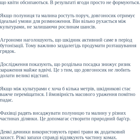
що квіти обсипаються. В результаті ягоди просто не формуються.
Якщо полуниця та малина ростуть поруч, довгоносик отримує
ідеальні умови для розмноження. Він вільно рухається між
культурами, не залишаючи рослинам шансів.
Агрономи наголошують, що шкідник активний саме в період
бутонізації. Тому важливо заздалегідь продумати розташування
грядок.
Дослідження показують, що роздільна посадка знижує ризик
зараження майже вдвічі. Це з тим, що довгоносик не любить
долати великі відстані.
Якщо між культурами є хоча б кілька метрів, шкідникові стає
важче переміщатися. І ймовірність масового ураження помітно
падає.
Фахівці радять висаджувати полуницю та малину у різних
частинах ділянки. Це допомагає створити природний бар'єр.
Деякі дачники використовують пряні трави як додатковий
захист. Різкі запахи справді відлякують частину комах.