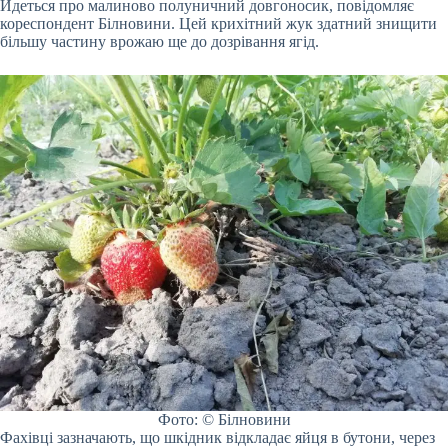
Йдеться про малиново полуничний довгоносик, повідомляє
кореспондент Білновини. Цей крихітний жук здатний знищити
більшу частину врожаю ще до дозрівання ягід.
Фото: © Білновини
Фахівці зазначають, що шкідник відкладає яйця в бутони, через