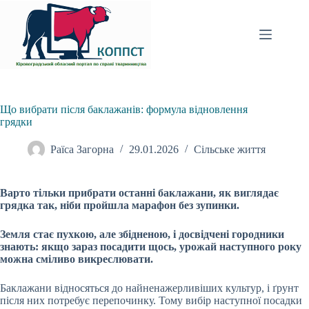
Перейти
до
вмісту
Що вибрати після баклажанів: формула відновлення
грядки
Раїса Загорна
29.01.2026
Сільське життя
Варто тільки прибрати останні баклажани, як виглядає
грядка так, ніби пройшла марафон без зупинки.
Земля стає пухкою, але збідненою, і досвідчені городники
знають: якщо зараз посадити щось, урожай наступного року
можна сміливо викреслювати.
Баклажани відносяться до найненажерливіших культур, і ґрунт
після них потребує перепочинку. Тому вибір наступної посадки