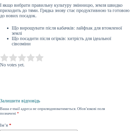
І якщо вибрати правильну культуру змінницю, земля швидко
приходить до тями. Грядка знову стає продуктивною та готовою
до нових посадок.
Що вирощувати після кабачків: лайфхак для втомленої
землі
Що посадити після огірків: хитрість для ідеальної
сівозміни
Submit Rating
Rate this item:
No votes yet.
Залишити відповідь
Ваша e-mail адреса не оприлюднюватиметься.
Обов’язкові поля
позначені
*
Ім’я
*