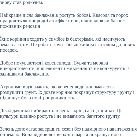
знову став родючим.
Найкраще після баклажанів ростуть бобові. Квасоля та горох
працюють як природні азотфіксатори, відновлюючи баланс
поживних речовин.
Їхнє коріння входить у симбіоз із бактеріями, які насичують
землю азотом. Це робить ґрунт більш живим і готовим до нових
посадок.
Добре почуваються і коренеплоди. Буряк та морква
використовують інші елементи живлення та не конкурують із
залишками баклажанів.
Агрономи відзначають, що коренеплоди допомагають
розпушити ґрунт. Їх довге коріння покращує структуру грунту і
підвищує його повітропроникність.
Деякі дачники вибирають зелень – кріп, салат, шпинат. Ці
культури швидко ростуть і не вимагають багатого ґрунту.
Зелень допомагає завершити сезон без надмірного навантаження
на землю. Вона відновлює верхній шар та покращує його