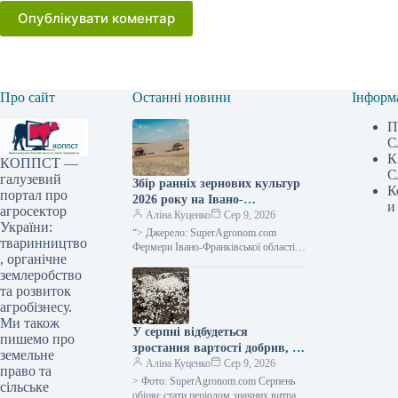
Опублікувати коментар
Про сайт
Останні новини
Інформ
П
С
К
КОППСТ —
С
галузевий
Збір ранніх зернових культур
К
портал про
2026 року на Івано-
и
агросектор
Франківщині закінчено,
Аліна Куценко
Сер 9, 2026
України:
середня врожайність сягнула
“> Джерело: SuperAgronom.com
тваринництво
5,64 тонни з гектара —
Фермери Івано-Франківської області
, органічне
завершили збір ранніх зернових та
SuperAgronom.com
землеробство
зернобобових культур. Згідно з
оперативними даними відділу
та розвиток
агробізнесу.
Ми також
У серпні відбудеться
пишемо про
зростання вартості добрив, а
земельне
постачальники тимчасово
Аліна Куценко
Сер 9, 2026
право та
припинять надання
> Фото: SuperAgronom.com Серпень
сільське
кредитних умов —
обіцяє стати періодом значних витрат