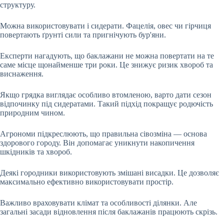
структуру.
Можна використовувати і сидерати. Фацелія, овес чи гірчиця
повертають ґрунті сили та пригнічують бур'яни.
Експерти нагадують, що баклажани не можна повертати на те
саме місце щонайменше три роки. Це знижує ризик хвороб та
виснаження.
Якщо грядка виглядає особливо втомленою, варто дати сезон
відпочинку під сидератами. Такий підхід покращує родючість
природним чином.
Агрономи підкреслюють, що правильна сівозміна — основа
здорового городу. Він допомагає уникнути накопичення
шкідників та хвороб.
Деякі городники використовують змішані висадки. Це дозволяє
максимально ефективно використовувати простір.
Важливо враховувати клімат та особливості ділянки. Але
загальні засади відновлення після баклажанів працюють скрізь.