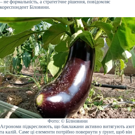
– не формальність, а стратегічне рішення, повідомляє
кореспондент Біловини.
Фото: © Білновини
Агрономи підкреслюють, що баклажани активно витягують азот
та калій. Саме ці елементи потрібно повернути у ґрунт, щоб він