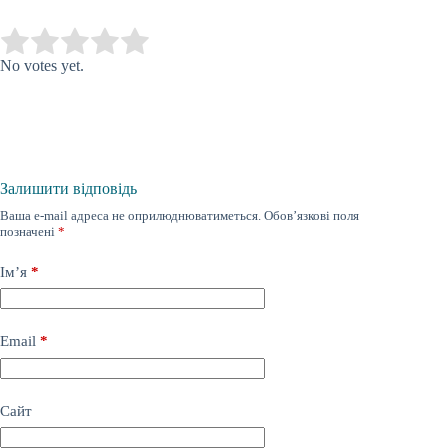
Submit Rating
Rate this item:
No votes yet.
Залишити відповідь
Ваша e-mail адреса не оприлюднюватиметься.
Обов’язкові поля
позначені
*
Ім’я
*
Email
*
Сайт