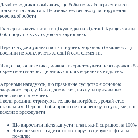
Деякі городники помічають, що боби поруч із перцем стають
тонкими та ламкими. Це ознака нестачі азоту та порушення
кореневої роботи.
Експерти радять тримати ці культури на відстані. Краще садити
боби поруч із кукурудзою чи картоплею.
Перець чудово уживається з цибулею, морквою і базиліком. Ці
рослини не конкурують за одні й самі елементи.
Якщо грядка невелика, можна використовувати перегородки або
окремі контейнери. Це знижує вплив кореневих виділень.
Агрономи нагадують, що правильне сусідство є основою
здорового городу. Воно допомагає уникнути прихованих
конфліктів під землею.
І коли рослини отримують те, що їм потрібне, урожай стає
стабільним. Перець і боби просто не створені бути сусідами, і це
важливо враховувати.
Що виростити після капусти: план, який спрацює на 100%
Чому не можна садити горох поруч із цибулею: фатальна
помилка