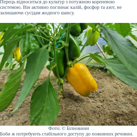
Перець відноситься до культур з потужною кореневою
системою. Він активно поглинає калій, фосфор та азот, не
залишаючи сусідам жодного шансу.
Фото: © Білновини
Боби ж потребують стабільного доступу до поживних речовин.