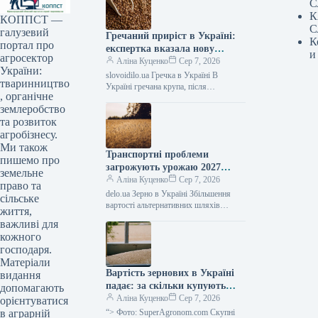
С
К
КОППСТ —
С
галузевий
Гречаний приріст в Україні:
К
портал про
експертка вказала нову
и
агросектор
вартість – АГРОПОЛІТ
Аліна Куценко
Сер 7, 2026
України:
slovoidilo.ua Гречка в Україні В
тваринництво
Україні гречана крупа, після
, органічне
короткочасного зниження вартості,
землеробство
ймовірно, знову почне зростати в ціні.
У серпні…
та розвиток
агробізнесу.
Ми також
Транспортні проблеми
пишемо про
загрожують урожаю 2027
земельне
року: фермери можуть
Аліна Куценко
Сер 7, 2026
право та
зменшити посівні площі —
delo.ua Зерно в Україні Збільшення
сільське
АГРОПОЛІТ
вартості альтернативних шляхів
життя,
експорту через перекриття морських
важливі для
портів створює небезпеки не тільки
кожного
для поточного сезону,…
господаря.
Матеріали
Вартість зернових в Україні
видання
падає: за скільки купують
допомагають
пшеницю, кукурудзу,
Аліна Куценко
Сер 7, 2026
орієнтуватися
соняшник, сою та ріпак —
“> Фото: SuperAgronom.com Скупні
в аграрній