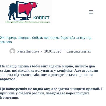
Перейти
до
вмісту
Як перець шкодить бобам: невидима боротьба за їжу під
землею
Раїса Загорна
30.01.2026
Сільське життя
На грядці перець і боби виглядають мирно, начебто два
сусіди, які ніколи не вступлять у конфлікт. Але агрономи
знають: під землею між ними розгортається справжня
боротьба.
Ця конкуренція не видно оку, але здатна знищити врожай. І
причина у біології рослин, повідомляє кореспондент
Білновини.