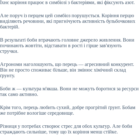
Їхнє коріння працює в симбіозі з бактеріями, які фіксують азот.
Але поруч із перцем цей симбіоз порушується. Коріння перцю
виділяють речовини, які пригнічують активність бульбочкових
бактерій.
В результаті боби втрачають головне джерело живлення. Вони
починають жовтіти, відставати в рості і гірше зав'язують
стручки.
Агрономи наголошують, що перець — агресивний конкурент.
Він не просто споживає більше, він змінює хімічний склад
ґрунту.
Боби ж — культура м'якша. Вони не можуть боротися за ресурси
так само активно.
Крім того, перець любить сухий, добре прогрітий ґрунт. Бобам
же потрібне вологіше середовище.
Різниця у потребах створює стрес для обох культур. Але боби
страждають сильніше, тому що їх коріння менш стійке.